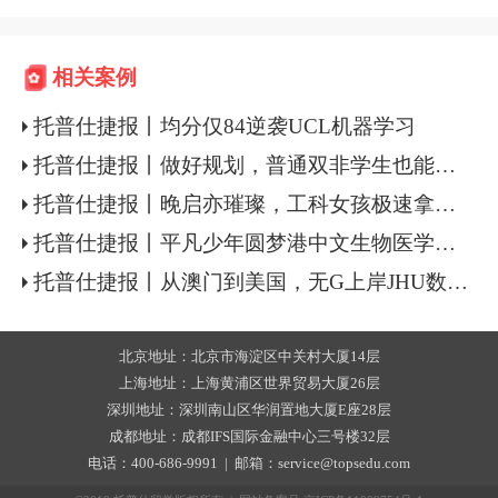
相关案例
托普仕捷报丨均分仅84逆袭UCL机器学习
托普仕捷报丨做好规划，普通双非学生也能逆袭UCL
托普仕捷报丨晚启亦璀璨，工科女孩极速拿下港新名校计算机硕士
托普仕捷报丨平凡少年圆梦港中文生物医学工程硕士
托普仕捷报丨从澳门到美国，无G上岸JHU数据科学+港大商分
北京地址：北京市海淀区中关村大厦14层
上海地址：上海黄浦区世界贸易大厦26层
深圳地址：深圳南山区华润置地大厦E座28层
成都地址：成都IFS国际金融中心三号楼32层
电话：400-686-9991 | 邮箱：service@topsedu.com