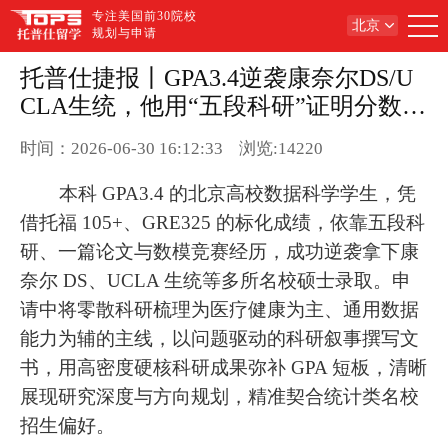
专注美国前30院校
北京
规划与申请
托普仕捷报丨GPA3.4逆袭康奈尔DS/U
CLA生统，他用“五段科研”证明分数不
是一切
时间：2026-06-30 16:12:33
浏览:14220
本科 GPA3.4 的北京高校数据科学学生，凭
借托福 105+、GRE325 的标化成绩，依靠五段科
研、一篇论文与数模竞赛经历，成功逆袭拿下康
奈尔 DS、UCLA 生统等多所名校硕士录取。申
请中将零散科研梳理为医疗健康为主、通用数据
能力为辅的主线，以问题驱动的科研叙事撰写文
书，用高密度硬核科研成果弥补 GPA 短板，清晰
展现研究深度与方向规划，精准契合统计类名校
招生偏好。