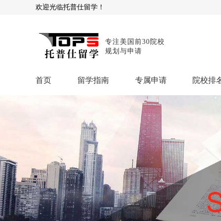
欢迎光临托普仕留学！
专注美国前30院校
规划与申请
首页
留学指南
专属申请
院校排
商科顾问
理工顾问
本科申请：
星启计
留学攻略
留学专题
USNews排名
硕士申请：
鹤鸣计
博士申请：
博士定
留学干货
混合申请：
菁英联
留学资讯
院校资讯
留
留学费用
留学专业
名
文书服务：
专属文
留学工具：
GPA计