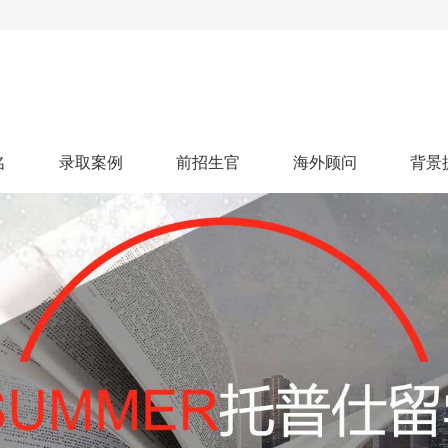
名
录取案例
前招生官
海外顾问
背景
人文社科
艺术顾问
医学健康
划
跃升计划
申请阶段：
奖学金计划
本科案例
本转案例
硕士案例
博士
核心项目
offer播报
科研项目
实习就业
综合素质培养
划
智晨计划
名校榜单：
26年Offer榜
制方案
特色项目
申计划
学考试
夏校申请
留学申请
学科竞赛
国际义工
科考活动
校排名
论文发表
专利申请
商业实践
书定制
算器
留学评估
智能诊断