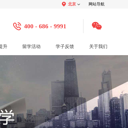
北京
网站导航
400 - 686 - 9991
提升
留学活动
学子反馈
关于我们
案例
学子心声：
品牌介绍：
感谢视频
关于我们
学子访谈
公司活动
媒体报道
服务口碑：
合作招聘：
服务好评
人才招聘
感谢锦旗
渠道合作
联系我们