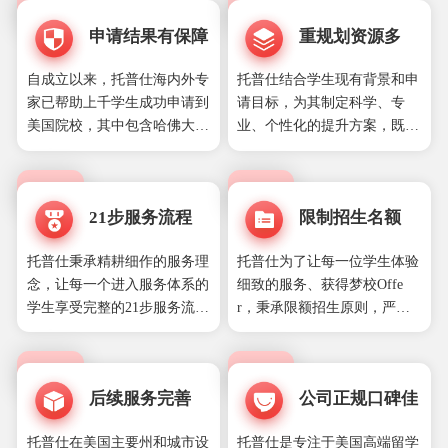
行业的影响力地位。
TOP30院校的前招生官和专业
申请结果有保障
重规划资源多
对口的海外顾问，提供名校录
取指导及文书服务。具有5年
自成立以来，托普仕海内外专
托普仕结合学生现有背景和申
以上行业经验的咨询顾问、8
家已帮助上千学生成功申请到
请目标，为其制定科学、专
年以上行业经验的规划顾问和
美国院校，其中包含哈佛大
业、个性化的提升方案，既重
申请顾问，提供时间规划、背
学、耶鲁大学、哥伦比亚大
视硬性四维标准，又强调软性
景提升、选校、申请、面试和
学、斯坦福大学等世界知名学
六维背景。托普仕拥有丰富的
签证辅导等服务。五位老师强
府，并且有本科全奖、硕士全
高端背景提升资源，包括国内
强联合，提升学生整体能力，
21步服务流程
限制招生名额
奖以及博士全奖的经典案例，
外500强企业实习、美国政府
帮助学生成功申请美国TOP30
能做到96%的dream school录
实习、国内外名校项目、国内
院校。
托普仕秉承精耕细作的服务理
托普仕为了让每一位学生体验
取率。
外论文发表、国内外专利申
念，让每一个进入服务体系的
细致的服务、获得梦校Offe
请、常春藤夏校、国内外义工
学生享受完整的21步服务流
r，秉承限额招生原则，严格
志愿者、选课指导等。
程，共享邮箱和学校的网申账
控制每年招收学生数量，保障
号、密码，了解并融入到整个
名校申请质量。
留学规划和申请过程中。所有
后续服务完善
公司正规口碑佳
文书和申请材料都由学生确认
之后再正式递交，递交之后的
托普仕在美国主要州和城市设
托普仕是专注于美国高端留学
所有状态以及和学校的来往信