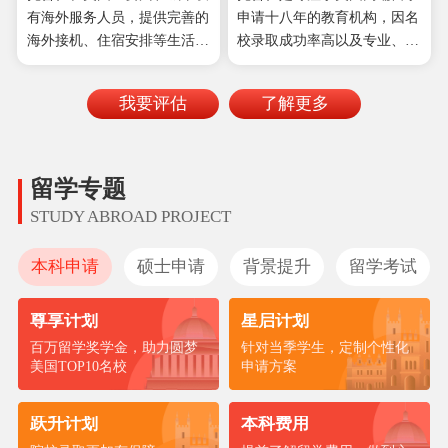
有海外服务人员，提供完善的
申请十八年的教育机构，因名
件，学生均可以直接查阅，且
海外接机、住宿安排等生活服
校录取成功率高以及专业、细
整个规划申请过程都鼓励家长
务；转学、转专业等学习服
致、高品质的服务受到客户好
参与。
务；实习、求职等海外就业服
评，且在业内口碑佳，多次被
我要评估
了解更多
务，助力学生入驻世界名企。
新浪、新华网等媒体授予“品
牌影响力留学机构”“口碑影响
力机构”“留学服务知名品
牌”等称号。
留学专题
STUDY ABROAD PROJECT
本科申请
硕士申请
背景提升
留学考试
尊享计划
星启计划
百万留学奖学金，助力圆梦
针对当季学生，定制个性化
美国TOP10名校
申请方案
跃升计划
本科费用