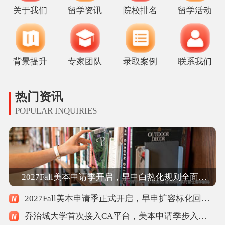
· 初次赴美留学手足无措？UCB学姐手把手带你搞定赴美全流程！
关于我们
留学资讯
院校排名
留学活动
· 美本讲座：中国高中生留美全流程规划分享！
· 杜克商学院学姐：全面解码美研商科规划与申请逻辑
背景提升
专家团队
录取案例
联系我们
热门资讯
POPULAR INQUIRIES
2027Fall美本申请季开启，早申白热化规则全面重塑
2027Fall美本申请季正式开启，早申扩容标化回归规则重塑
乔治城大学首次接入CA平台，美本申请季步入规范新时代