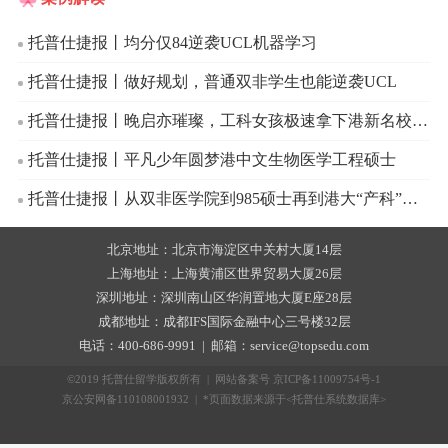
托普仕捷报丨均分仅84逆袭UCL机器学习
托普仕捷报丨做好规划，普通双非学生也能逆袭UCL
托普仕捷报丨晚启亦璀璨，工科女孩极速拿下港新名校计算机硕士
托普仕捷报丨平凡少年圆梦港中文生物医学工程硕士
托普仕捷报丨从双非医学院到985硕士再到港大“产科”博士的逆袭
北京地址：北京市海淀区中关村大厦14层
上海地址：上海黄浦区世界贸易大厦26层
深圳地址：深圳南山区华润置地大厦E座28层
成都地址：成都IFS国际金融中心三号楼32层
电话：400-686-9991 | 邮箱：service@topsedu.com
©2019 托普仕留学版权所有 | 网站备案号
京ICP备11009754号-1
京公安网备110108001932 | *页面数据来源于<托普仕系统数据库>