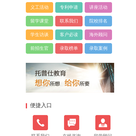
义工活动
专利申请
讲座活动
留学课堂
联系我们
院校排名
学生访谈
客户必读
海外顾问
前招生官
录取榜单
录取案例
便捷入口