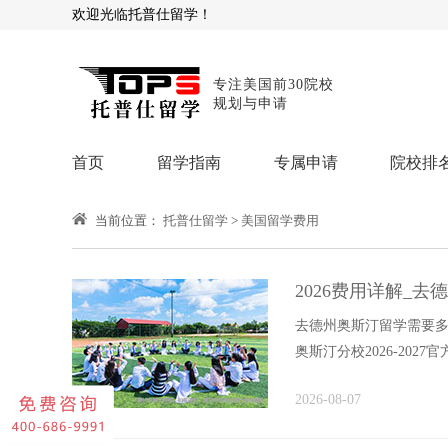
欢迎光临托普仕留学！
专注美国前30院校
规划与申请
首页
留学指南
专属申请
院校排
当前位置：
托普仕留学
>
美国留学费用
商科顾问
理工顾问
本科申请：
星启计
留学攻略
留学专题
USNews排名
硕士申请：
鹤鸣计
2026费用详解_
博士申请：
博士定
留学干货
去德州奥斯汀留学需要多
混合申请：
菁英联
留学资讯
奥斯汀分校2026-202
院校资讯
留
留学费用
拆解本科、...
留学专业
名
文书服务：
专属文
2026-08-07
留学工具：
GPA计