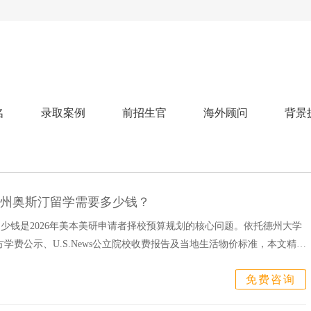
名
录取案例
前招生官
海外顾问
背景
人文社科
艺术顾问
医学健康
划
跃升计划
申请阶段：
奖学金计划
本科案例
本转案例
硕士案例
博士
核心项目
offer播报
科研项目
实习就业
综合素质培养
划
智晨计划
去德州奥斯汀留学需要多少钱？
名校榜单：
26年Offer榜
制方案
特色项目
少钱是2026年美本美研申请者择校预算规划的核心问题。依托德州大学
申计划
7官方学费公示、U.S.News公立院校收费报告及当地生活物价标准，本文精准
学考试
夏校申请
留学申请
学科竞赛
国际义工
科考活动
校排名
论文发表
专利申请
商业实践
书定制
免费咨询
算器
留学评估
智能诊断