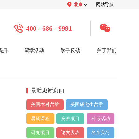
北京
网站导航
400 - 686 - 9991
提升
留学活动
学子反馈
关于我们
案例
学子心声：
品牌介绍：
感谢视频
关于我们
学子访谈
公司活动
媒体报道
服务口碑：
合作招聘：
服务好评
人才招聘
感谢锦旗
渠道合作
联系我们
最近更新页面
美国本科留学
美国研究生留学
暑期课程
竞赛项目
科考活动
研究项目
论文发表
名企实习