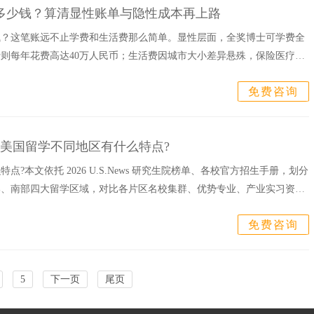
多少钱？算清显性账单与隐性成本再上路
钱？这笔账远不止学费和生活费那么简单。显性层面，全奖博士可学费全
则每年花费高达40万人民币；生活费因城市大小差异悬殊，保险医疗、
可小觑...
免费咨询
_美国留学不同地区有什么特点?
?本文依托 2026 U.S.News 研究生院榜单、各校官方招生手册，划分
部、南部四大留学区域，对比各片区名校集群、优势专业、产业实习资
免费咨询
5
下一页
尾页