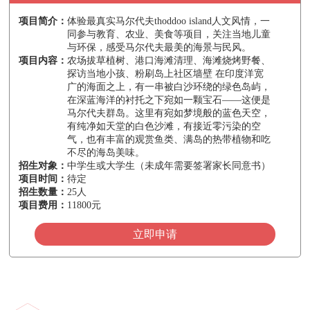
项目简介：
体验最真实马尔代夫thoddoo island人文风情，一
同参与教育、农业、美食等项目，关注当地儿童
与环保，感受马尔代夫最美的海景与民风。
项目内容：
农场拔草植树、港口海滩清理、海滩烧烤野餐、
探访当地小孩、粉刷岛上社区墙壁 在印度洋宽
广的海面之上，有一串被白沙环绕的绿色岛屿，
在深蓝海洋的衬托之下宛如一颗宝石——这便是
马尔代夫群岛。这里有宛如梦境般的蓝色天空，
有纯净如天堂的白色沙滩，有接近零污染的空
气，也有丰富的观赏鱼类、满岛的热带植物和吃
不尽的海岛美味。
招生对象：
中学生或大学生（未成年需要签署家长同意书）
项目时间：
待定
招生数量：
25人
项目费用：
11800元
立即申请