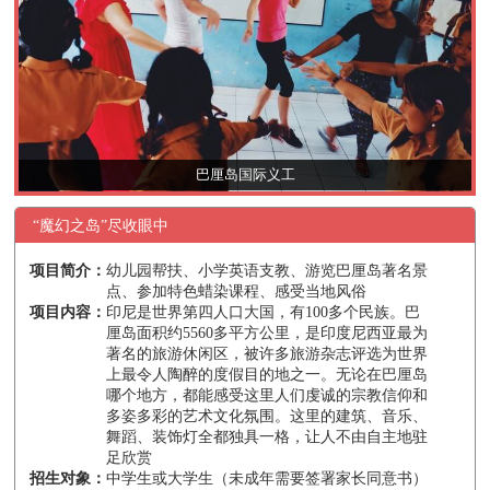
巴厘岛国际义工
“魔幻之岛”尽收眼中
项目简介：
幼儿园帮扶、小学英语支教、游览巴厘岛著名景
点、参加特色蜡染课程、感受当地风俗
项目内容：
印尼是世界第四人口大国，有100多个民族。巴
厘岛面积约5560多平方公里，是印度尼西亚最为
著名的旅游休闲区，被许多旅游杂志评选为世界
上最令人陶醉的度假目的地之一。无论在巴厘岛
哪个地方，都能感受这里人们虔诚的宗教信仰和
多姿多彩的艺术文化氛围。这里的建筑、音乐、
舞蹈、装饰灯全都独具一格，让人不由自主地驻
足欣赏
招生对象：
中学生或大学生（未成年需要签署家长同意书）