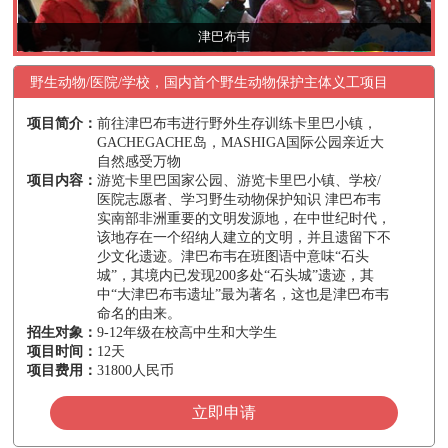
津巴布韦
野生动物/医院/学校，国内首个野生动物保护主体义工项目
项目简介：
前往津巴布韦进行野外生存训练卡里巴小镇，
GACHEGACHE岛，MASHIGA国际公园亲近大
自然感受万物
项目内容：
游览卡里巴国家公园、游览卡里巴小镇、学校/
医院志愿者、学习野生动物保护知识 津巴布韦
实南部非洲重要的文明发源地，在中世纪时代，
该地存在一个绍纳人建立的文明，并且遗留下不
少文化遗迹。津巴布韦在班图语中意味“石头
城”，其境内已发现200多处“石头城”遗迹，其
中“大津巴布韦遗址”最为著名，这也是津巴布韦
命名的由来。
招生对象：
9-12年级在校高中生和大学生
项目时间：
12天
项目费用：
31800人民币
立即申请