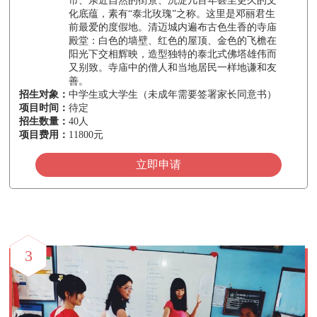
市、亲近自然的街景、沉淀几百年甚至更久的文
化底蕴，素有“泰北玫瑰”之称。这里是邓丽君生
前最爱的度假地。清迈城内遍布古色生香的寺庙
殿堂：白色的墙壁、红色的屋顶、金色的飞檐在
阳光下交相辉映，造型独特的泰北式佛塔雄伟而
又别致。寺庙中的僧人和当地居民一样地谦和友
善。
招生对象：
中学生或大学生（未成年需要签署家长同意书）
项目时间：
待定
招生数量：
40人
项目费用：
11800元
立即申请
3