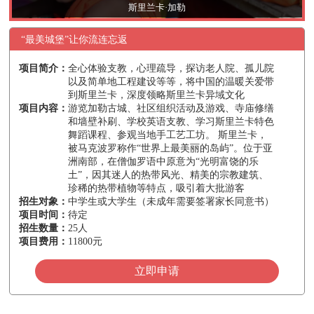
斯里兰卡·加勒
“最美城堡”让你流连忘返
项目简介：
全心体验支教，心理疏导，探访老人院、孤儿院
以及简单地工程建设等等，将中国的温暖关爱带
到斯里兰卡，深度领略斯里兰卡异域文化
项目内容：
游览加勒古城、社区组织活动及游戏、寺庙修缮
和墙壁补刷、学校英语支教、学习斯里兰卡特色
舞蹈课程、参观当地手工艺工坊。 斯里兰卡，
被马克波罗称作“世界上最美丽的岛屿”。位于亚
洲南部，在僧伽罗语中原意为“光明富饶的乐
土”，因其迷人的热带风光、精美的宗教建筑、
珍稀的热带植物等特点，吸引着大批游客
招生对象：
中学生或大学生（未成年需要签署家长同意书）
项目时间：
待定
招生数量：
25人
项目费用：
11800元
立即申请