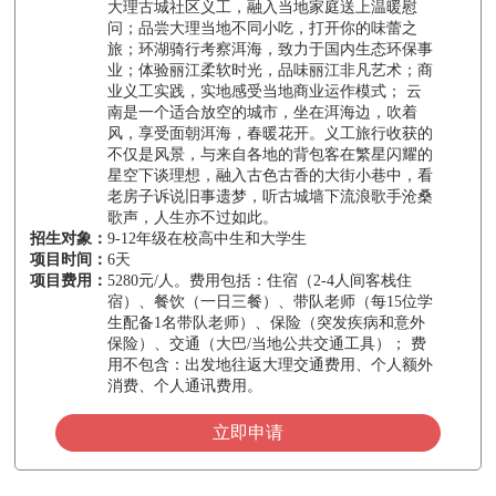
大理古城社区义工，融入当地家庭送上温暖慰
问；品尝大理当地不同小吃，打开你的味蕾之
旅；环湖骑行考察洱海，致力于国内生态环保事
业；体验丽江柔软时光，品味丽江非凡艺术；商
业义工实践，实地感受当地商业运作模式； 云
南是一个适合放空的城市，坐在洱海边，吹着
风，享受面朝洱海，春暖花开。义工旅行收获的
不仅是风景，与来自各地的背包客在繁星闪耀的
星空下谈理想，融入古色古香的大街小巷中，看
老房子诉说旧事遗梦，听古城墙下流浪歌手沧桑
歌声，人生亦不过如此。
招生对象：
9-12年级在校高中生和大学生
项目时间：
6天
项目费用：
5280元/人。费用包括：住宿（2-4人间客栈住
宿）、餐饮（一日三餐）、带队老师（每15位学
生配备1名带队老师）、保险（突发疾病和意外
保险）、交通（大巴/当地公共交通工具）； 费
用不包含：出发地往返大理交通费用、个人额外
消费、个人通讯费用。
立即申请