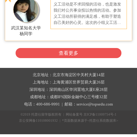
义工活动是不求回报的活动，也是激发
我们对公共事业投以热情的活动。参加
义工活动所获得的满足感，有助于塑造
自己美好的心灵。这次的小组义工活
武汉某知名大学
动，使我们体会到了团队的力量、协作
杨同学
的优势，也让我亲身体会到了实践的是
检验真理的唯一标准。这不仅加强了我
们的劳动观念，而且帮助我们树立正确
查看更多
的人生观、价值观，感谢托普仕留学的
这个项目，让我收获颇多。
北京地址：北京市海淀区中关村大厦14层
上海地址：上海黄浦区世界贸易大厦26层
深圳地址：深圳南山区华润置地大厦E座28层
成都地址：成都IFS国际金融中心三号楼32层
电话：400-686-9991 | 邮箱：service@topsedu.com
©2019 托普仕留学版权所有 | 网站备案号
京ICP备11009754号-1
京公安网备110108001932 | *页面数据来源于<托普仕系统数据库>