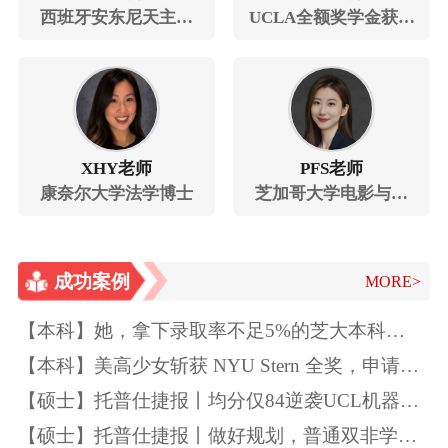
西班牙安东尼天主教
UCLA全额奖学金获得
大学在读博士,教育学
者，曾斩获三所藤校
offer，拿到斯坦福大
学心理学lab工作机会
等
XHY老师
PFS老师
康奈尔大学法学博士
芝加哥大学电影与媒
体研究硕士
成功案例
MORE>
【本科】她，拿下录取率不足5%的芝大本科
Offer！独一无二的特质如此“养成”~
【本科】美高少女斩获 NYU Stern 全奖，申请季
精准规划圆梦顶尖商学院
【硕士】托普仕捷报丨均分仅84逆袭UCL机器学
习
【硕士】托普仕捷报丨做好规划，普通双非学生