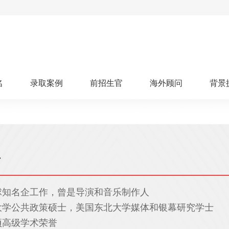
名
录取案例
前招生官
海外顾问
背景
人文社科
艺术顾问
医学健康
划
跃升计划
申请阶段：
奖学金计划
本科案例
本转案例
硕士案例
博士
核心项目
offer播报
科研项目
实习就业
综合素质培养
划
智晨计划
名校榜单：
26年Offer榜
制方案
师
特色项目
申计划
学考试
夏校申请
留学申请
学科竞赛
国际义工
科考活动
球知名企工作，曾是导演和音乐制作人
校排名
论文发表
专利申请
商业实践
书定制
大学公共政策硕士，美国东北大学媒体和银幕研究学士
算器
留学评估
智能诊断
项高级学术荣誉