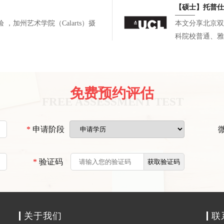
论文佐证科研产出
【硕士】托普仕
选校策略。最终
）摄
本文分享北京双
校硕士录取，复
科院校普通、雅
字化科研、CM
线实习。文书针
补背景短板。最
世界名校电子、
免费预约评估
划可冲刺顶尖院
*
申请阶段
*
验证码
关于我们
联