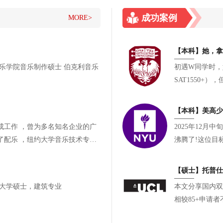
成功案例
MORE>
初遇W同学时，她
SAT1550
有参与却缺乏一
【本科】美高少女
名企业的广
2025年12
乐技术专业
沸腾了!这位目
长，如愿叩响了
【硕士】托普仕
务所 ，宾夕法尼亚大学硕士，建筑专业
本文分享国内双
相较85+申请
段递进式校内科