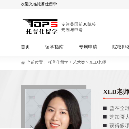
欢迎光临托普仕留学！
专注美国前30院校
规划与申请
首页
留学指南
专属申请
院校排
>
当前位置：
托普仕留学
艺术类
> XLD老师
商科顾问
理工顾问
本科申请：
星启计
留学攻略
留学专题
USNews排名
硕士申请：
鹤鸣计
博士申请：
博士定
XLD老
留学干货
混合申请：
菁英联
留学资讯
院校资讯
留
曾在全
留学费用
留学专业
名
文书服务：
专属文
芝加哥
留学工具：
GPA计
获得多