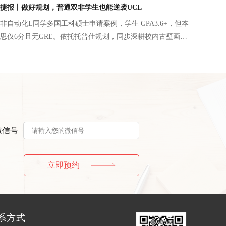
、数学奖项夯实 AI 底层能力，搭配冲刺 - 匹配 - 保底分层
捷报丨做好规划，普通双非学生也能逆袭UCL
斩获UCL机器学习、港科大AI与创业、港中文AI等7份英港名
非自动化L同学多国工科硕士申请案例，学生 GPA3.6+，但本
盘得出AI申请更看重实操科研与学术成果的核心逻辑。
思仅6分且无GRE。依托托普仕规划，同步深耕校内古壁画数
U 远程 AI 硬件科研并发表一作会议论文，叠加电气自动化一
对性匹配各校项目需求，突出信号处理、硬件开发优势，弥
终斩获UCL、南洋理工、曼大、墨大、KCL、布里斯托六所
电信类硕士录取，证明普通本科学生通过背景提升与精准规
校。
微信号
立即预约
系方式