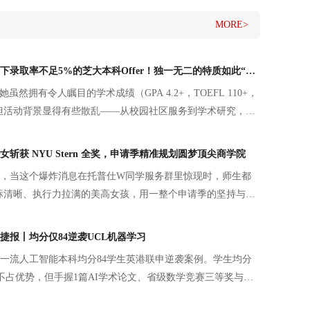
MORE>
【本科】她，拿下录取率不足5%的芝大本科Offer！独一无二的特质如此“养成”~
虽然拥有令人瞩目的学术成绩（GPA 4.2+，TOEFL 110+，
+），但活动背景显得有些散乱——从校园社区服务到学术研究，虽
条能够打动芝大招生官的“灵魂主线”。
斩获 NYU Stern 全奖，申请季精准规划圆梦顶尖商学院
月中旬，当这个爆炸消息在托普仕W同学服务群里惊现时，师生都
标清晰、执行力拉满的美高女孩，用一整个申请季的坚持与成
梦校商学院的大门。
捷报丨均分仅84逆袭UCL机器学习
一流人工智能本科均分84学生英港联申逆袭案例。学生均分
者不占优势，但手握1篇AI学术论文、省级数学竞赛三等奖与四
研。申请规划避开分数短板，文书梳理完整学术成长线，以