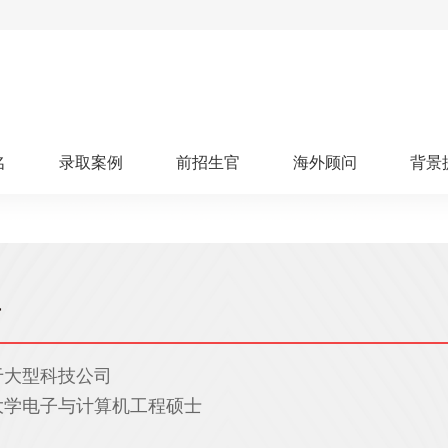
名
录取案例
前招生官
海外顾问
背景
人文社科
艺术顾问
医学健康
划
跃升计划
申请阶段：
奖学金计划
本科案例
本转案例
硕士案例
博士
核心项目
offer播报
科研项目
实习就业
综合素质培养
划
智晨计划
名校榜单：
26年Offer榜
制方案
师
特色项目
申计划
学考试
夏校申请
留学申请
学科竞赛
国际义工
科考活动
于大型科技公司
校排名
论文发表
专利申请
商业实践
书定制
大学电子与计算机工程硕士
算器
留学评估
智能诊断