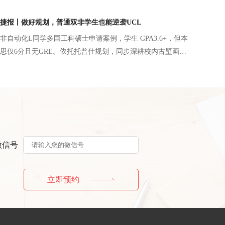
研。申请规划避开分数短板，文书梳理完整学术成长线，以
、数学奖项夯实 AI 底层能力，搭配冲刺 - 匹配 - 保底分层
捷报丨做好规划，普通双非学生也能逆袭UCL
斩获UCL机器学习、港科大AI与创业、港中文AI等7份英港名
非自动化L同学多国工科硕士申请案例，学生 GPA3.6+，但本
盘得出AI申请更看重实操科研与学术成果的核心逻辑。
思仅6分且无GRE。依托托普仕规划，同步深耕校内古壁画数
U 远程 AI 硬件科研并发表一作会议论文，叠加电气自动化一
对性匹配各校项目需求，突出信号处理、硬件开发优势，弥
终斩获UCL、南洋理工、曼大、墨大、KCL、布里斯托六所
电信类硕士录取，证明普通本科学生通过背景提升与精准规
校。
微信号
立即预约