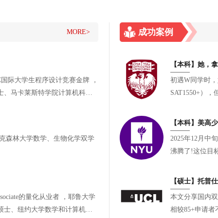
成功案例
MORE>
初遇W同学时，她
士、马卡莱斯特学院计算机科
SAT1550
有参与却缺乏一
【本科】美高少女
2025年12
沸腾了!这位目
长，如愿叩响了
【硕士】托普仕
iate的量化从业者 ，耶鲁大学
本文分享国内双
硕士、纽约大学数学和计算机学
相较85+申请