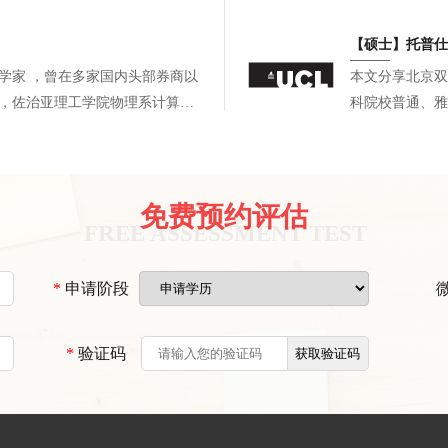
段递进式校内科
论文佐证科研产出
【硕士】托普仕
选校策略。最终
部券商以
本文分享北京双
校硕士录取，复
科院校普通、雅
/统计硕士
字化科研、CM
线实习。文书针
补背景短板。最
世界名校电子、
免费预约评估
划可冲刺顶尖院
*
申请阶段
*
验证码