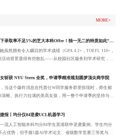
MORE>
【本科】她，拿下录取率不足5%的芝大本科Offer！独一无二的特质如此“养成”~
虽然拥有令人瞩目的学术成绩（GPA 4.2+，TOEFL 110+，
+），但活动背景显得有些散乱——从校园社区服务到学术研究，虽
条能够打动芝大招生官的“灵魂主线”。
斩获 NYU Stern 全奖，申请季精准规划圆梦顶尖商学院
月中旬，当这个爆炸消息在托普仕W同学服务群里惊现时，师生都
标清晰、执行力拉满的美高女孩，用一整个申请季的坚持与成
梦校商学院的大门。
捷报丨均分仅84逆袭UCL机器学习
一流人工智能本科均分84学生英港联申逆袭案例。学生均分
者不占优势，但手握1篇AI学术论文、省级数学竞赛三等奖与四