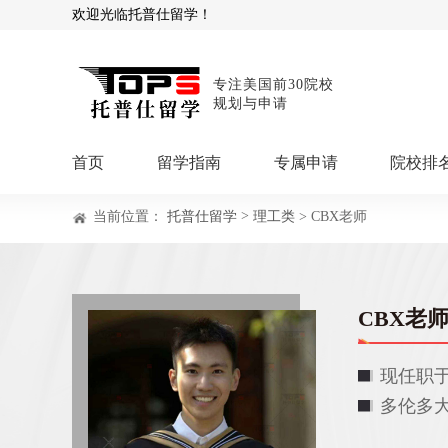
欢迎光临托普仕留学！
专注美国前30院校
规划与申请
首页
留学指南
专属申请
院校排
>
当前位置：
托普仕留学
理工类
> CBX老师
商科顾问
理工顾问
本科申请：
星启计
留学攻略
留学专题
USNews排名
硕士申请：
鹤鸣计
博士申请：
博士定
CBX老
留学干货
混合申请：
菁英联
留学资讯
院校资讯
留
现任职
留学费用
留学专业
名
文书服务：
专属文
多伦多
留学工具：
GPA计