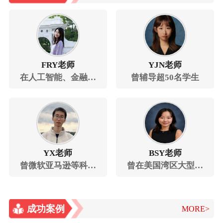
FRY老师
YJN老师
在人工智能、金融量
曾辅导超50名学生
化分析等领域拥有丰
富的职业经验
YX老师
BSY老师
曾微软亚马逊等科技
曾在美国湾区大型科
公司任职
技公司担任硬件工程
师
成功案例
MORE>