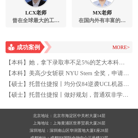
LCX老师
MX老师
曾在全球最大的工程
在国内外有丰富的实
咨询公司工作
验室工作经历
成功案例
MORE>
【本科】她，拿下录取率不足5%的芝大本科
Offer！独一无二的特质如此“养成”~
【本科】美高少女斩获 NYU Stern 全奖，申请季
精准规划圆梦顶尖商学院
【硕士】托普仕捷报丨均分仅84逆袭UCL机器学
习
【硕士】托普仕捷报丨做好规划，普通双非学生
也能逆袭UCL
北京地址：北京市海淀区中关村大厦14层
上海地址：上海黄浦区世界贸易大厦26层
深圳地址：深圳南山区华润置地大厦E座28层
成都地址：成都IFS国际金融中心三号楼32层