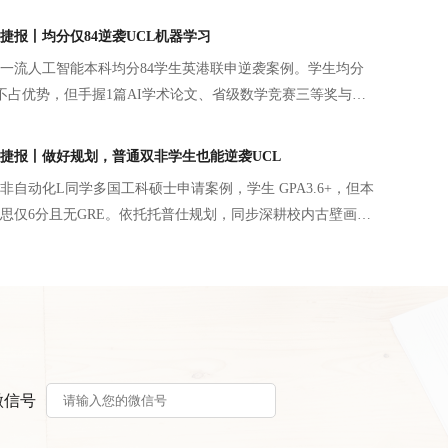
梦校商学院的大门。
捷报丨均分仅84逆袭UCL机器学习
一流人工智能本科均分84学生英港联申逆袭案例。学生均分
者不占优势，但手握1篇AI学术论文、省级数学竞赛三等奖与四
研。申请规划避开分数短板，文书梳理完整学术成长线，以
、数学奖项夯实 AI 底层能力，搭配冲刺 - 匹配 - 保底分层
捷报丨做好规划，普通双非学生也能逆袭UCL
斩获UCL机器学习、港科大AI与创业、港中文AI等7份英港名
非自动化L同学多国工科硕士申请案例，学生 GPA3.6+，但本
盘得出AI申请更看重实操科研与学术成果的核心逻辑。
思仅6分且无GRE。依托托普仕规划，同步深耕校内古壁画数
U 远程 AI 硬件科研并发表一作会议论文，叠加电气自动化一
对性匹配各校项目需求，突出信号处理、硬件开发优势，弥
终斩获UCL、南洋理工、曼大、墨大、KCL、布里斯托六所
电信类硕士录取，证明普通本科学生通过背景提升与精准规
校。
微信号