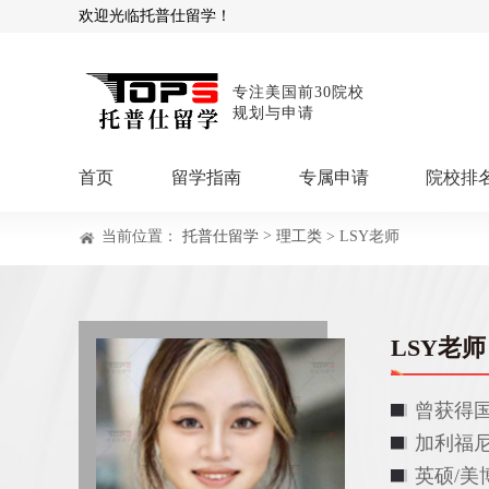
欢迎光临托普仕留学！
专注美国前30院校
规划与申请
首页
留学指南
专属申请
院校排
>
当前位置：
托普仕留学
理工类
> LSY老师
商科顾问
理工顾问
本科申请：
星启计
留学攻略
留学专题
USNews排名
硕士申请：
鹤鸣计
博士申请：
博士定
LSY老师
留学干货
混合申请：
菁英联
留学资讯
院校资讯
留
曾获得
留学费用
留学专业
名
文书服务：
专属文
加利福
留学工具：
GPA计
英硕/美博