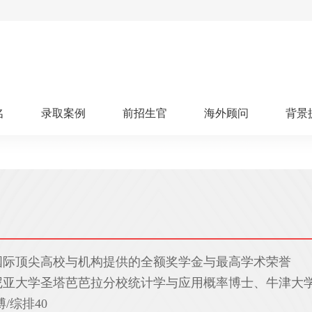
名
录取案例
前招生官
海外顾问
背景
人文社科
艺术顾问
医学健康
划
跃升计划
申请阶段：
奖学金计划
本科案例
本转案例
硕士案例
博士
核心项目
offer播报
科研项目
实习就业
综合素质培养
划
智晨计划
名校榜单：
26年Offer榜
制方案
特色项目
申计划
学考试
夏校申请
留学申请
学科竞赛
国际义工
科考活动
国际顶尖高校与机构提供的全额奖学金与最高学术荣誉
校排名
论文发表
专利申请
商业实践
书定制
尼亚大学圣塔芭芭拉分校统计学与应用概率博士、牛津大
算器
留学评估
智能诊断
/综排40