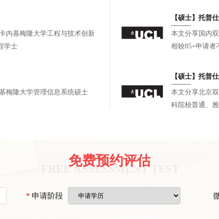
长，如愿叩响了
【硕士】托普仕
本文分享国内双
程学士
相较85+申请
段递进式校内科
论文佐证科研产出
【硕士】托普仕
选校策略。最终
大厂工作，任职研究员 ，卡内基梅隆大学管理信息系统硕士
本文分享北京双
校硕士录取，复
科院校普通、雅
字化科研、CM
线实习。文书针
补背景短板。最
世界名校电子、
免费预约评估
划可冲刺顶尖院
*
申请阶段