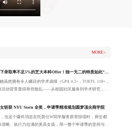
MORE>
【本科】她，拿下录取率不足5%的芝大本科Offer！独一无二的特质如此“养成”~
虽然拥有令人瞩目的学术成绩（GPA 4.2+，TOEFL 110+，
+），但活动背景显得有些散乱——从校园社区服务到学术研究，虽
条能够打动芝大招生官的“灵魂主线”。
斩获 NYU Stern 全奖，申请季精准规划圆梦顶尖商学院
月中旬，当这个爆炸消息在托普仕W同学服务群里惊现时，师生都
标清晰、执行力拉满的美高女孩，用一整个申请季的坚持与成