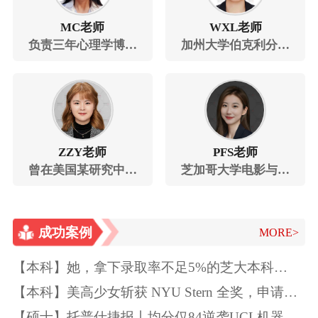
MC老师
WXL老师
负责三年心理学博士
加州大学伯克利分校
招生，三年心理学美
法学硕士、校友招生
国本科教学经验
官
ZZY老师
PFS老师
曾在美国某研究中心
芝加哥大学电影与媒
实习
体研究硕士
成功案例
MORE>
【本科】她，拿下录取率不足5%的芝大本科
Offer！独一无二的特质如此“养成”~
【本科】美高少女斩获 NYU Stern 全奖，申请季
精准规划圆梦顶尖商学院
【硕士】托普仕捷报丨均分仅84逆袭UCL机器学