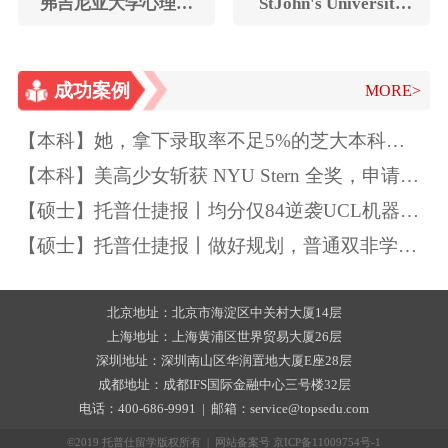
弗吉尼亚大学心理学
StJohn's University
专业学士
TESOL硕士
成功案例
MORE>
【本科】她，拿下录取率不足5%的芝大本科
Offer！独一无二的特质如此“养成”~
【本科】美高少女斩获 NYU Stern 全奖，申请季
精准规划圆梦顶尖商学院
【硕士】托普仕捷报丨均分仅84逆袭UCL机器学
习
【硕士】托普仕捷报丨做好规划，普通双非学生
也能逆袭UCL
北京地址：北京市海淀区中关村大厦14层
上海地址：上海黄浦区世界贸易大厦26层
深圳地址：深圳南山区华润置地大厦E座28层
成都地址：成都IFS国际金融中心三号楼32层
电话：400-686-9991 | 邮箱：service@topsedu.com
©2019 托普仕留学版权所有 | 网站备案号
京ICP备11009754号-1