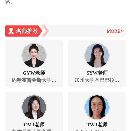
路。
名师推荐
MORE>
GYW老师
SYW老师
约翰霍普金斯大学教
加州大学圣巴巴拉分
育学硕士
校经济学与会计学学
士
CMJ老师
TWJ老师