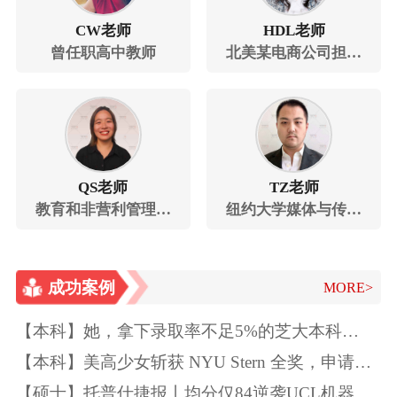
CW老师
HDL老师
曾任职高中教师
北美某电商公司担任
市场营销经理，曾在
中央电视台北美分台
和纽约某亚裔电视台
工作
QS老师
TZ老师
教育和非营利管理领
纽约大学媒体与传播
域经验丰富
学硕士
成功案例
MORE>
【本科】她，拿下录取率不足5%的芝大本科
Offer！独一无二的特质如此“养成”~
【本科】美高少女斩获 NYU Stern 全奖，申请季
精准规划圆梦顶尖商学院
【硕士】托普仕捷报丨均分仅84逆袭UCL机器学