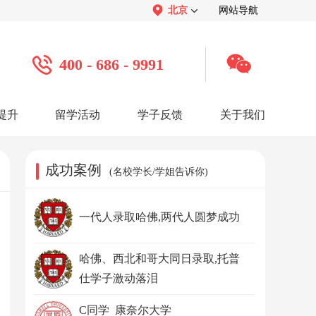
北京
网站导航
400 - 686 - 9991
提升
留学活动
学子反馈
关于我们
案例
学子心声：
品牌介绍：
感谢视频
关于我们
学子访谈
公司活动
媒体报道
成功案例
(名校学长/学姐告诉你)
服务口碑：
合作招聘：
服务好评
人才招聘
感谢锦旗
渠道合作
联系我们
一代人录取哈佛,两代人圆梦成功
哈佛、西北和哥大同日录取,托普
仕学子激动落泪
C同学 康奈尔大学