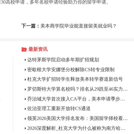
美国前30高校申请，多年名校申请经验助力你的留学申请。
下一篇：
美本商学院毕业能直接留美就业吗？
最新资讯
达特茅斯学院启动多年期扩招规划
密歇根大学安娜堡分校解除CS转专业限制
杜克大学扩招转学生释放美本转学赛道新信号
罗切斯特大学算名校吗？排名从29跌至46实力依旧硬核
职竞争力
乔治城大学首次接入CA平台，美本申请季步入规范新时代
佐治亚理工重新开放转CS通道
领英2026美国大学排名发布：美国留学择校看就业性价比的时代已来
2026深度解析_杜克大学为什么被称为南方哈佛？