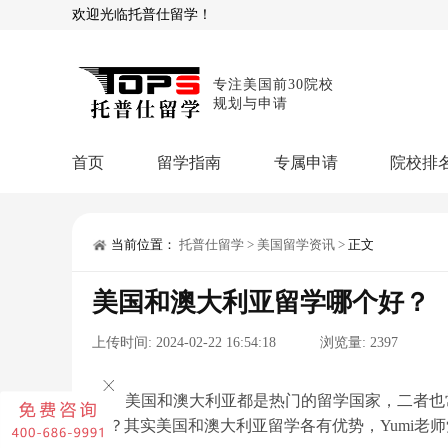
欢迎光临托普仕留学！
专注美国前30院校
规划与申请
首页
留学指南
专属申请
院校排
商科顾问
理工顾问
本科申请：
星启计
留学攻略
当前位置：
托普仕留学
>
美国留学资讯
>
正文
留学专题
USNews排名
硕士申请：
鹤鸣计
美国和澳大利亚留学哪个好？
博士申请：
博士定
留学干货
上传时间:
2024-02-22 16:54:18
浏览量:
2397
混合申请：
菁英联
留学资讯
院校资讯
留
留学费用
留学专业
名
文书服务：
专属文
美国和澳大利亚都是热门的留学国家，二者也
好？其实美国和澳大利亚留学各有优势，Yumi老
留学工具：
GPA计