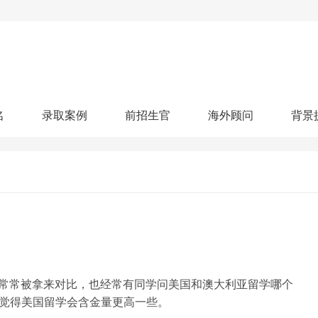
名
录取案例
前招生官
海外顾问
背景
人文社科
艺术顾问
医学健康
划
跃升计划
申请阶段：
奖学金计划
本科案例
本转案例
硕士案例
博士
核心项目
offer播报
科研项目
实习就业
综合素质培养
划
智晨计划
名校榜单：
26年Offer榜
制方案
特色项目
申计划
学考试
夏校申请
留学申请
学科竞赛
国际义工
科考活动
校排名
论文发表
专利申请
商业实践
书定制
常常被拿来对比，也经常有同学问美国和澳大利亚留学哪个
师觉得美国留学会含金量更高一些。
算器
留学评估
智能诊断