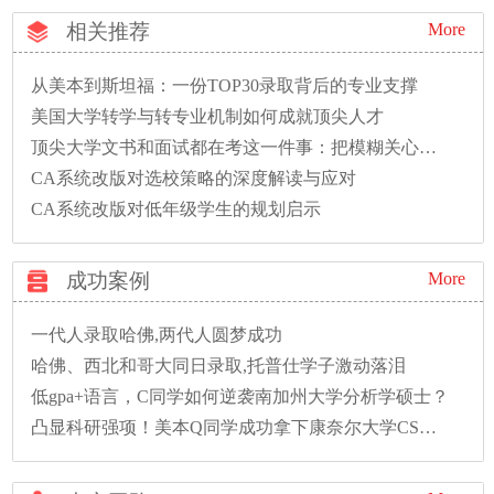
相关推荐
More
从美本到斯坦福：一份TOP30录取背后的专业支撑
美国大学转学与转专业机制如何成就顶尖人才
顶尖大学文书和面试都在考这一件事：把模糊关心变成精准问题
CA系统改版对选校策略的深度解读与应对
CA系统改版对低年级学生的规划启示
成功案例
More
一代人录取哈佛,两代人圆梦成功
哈佛、西北和哥大同日录取,托普仕学子激动落泪
低gpa+语言，C同学如何逆袭南加州大学分析学硕士？
凸显科研强项！美本Q同学成功拿下康奈尔大学CS硕士录取！