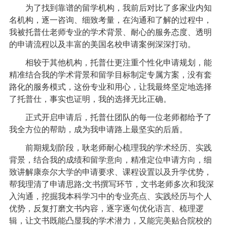
为了找到靠谱的留学机构，我前后对比了多家业内知
名机构，逐一咨询、细致考量，在沟通和了解的过程中，
我被托普仕老师专业的学术背景、耐心的服务态度、透明
的申请流程以及丰富的美国名校申请案例深深打动。
相较于其他机构，托普仕更注重个性化申请规划，能
精准结合我的学术背景和留学目标制定专属方案，没有套
路化的服务模式，这份专业和用心，让我最终坚定地选择
了托普仕，事实也证明，我的选择无比正确。
正式开启申请后，托普仕团队的每一位老师都给予了
我全方位的帮助，成为我申请路上最坚实的后盾。
前期规划阶段，耿老师耐心梳理我的学术经历、实践
背景，结合我的成绩和留学意向，精准定位申请方向，细
致讲解康奈尔大学的申请要求、课程设置以及升学优势，
帮我理清了申请思路;文书撰写环节，文书老师多次和我深
入沟通，挖掘我本科学习中的专业亮点、实践经历与个人
优势，反复打磨文书内容，逐字逐句优化语言、梳理逻
辑，让文书既能凸显我的学术潜力，又能完美贴合院校的