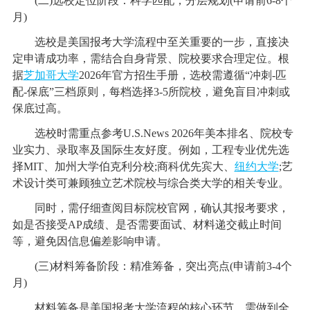
(二)选校定位阶段：科学匹配，分层规划(申请前6-8个
月)
选校是美国报考大学流程中至关重要的一步，直接决
定申请成功率，需结合自身背景、院校要求合理定位。根
据
芝加哥大学
2026年官方招生手册，选校需遵循“冲刺-匹
配-保底”三档原则，每档选择3-5所院校，避免盲目冲刺或
保底过高。
选校时需重点参考U.S.News 2026年美本排名、院校专
业实力、录取率及国际生友好度。例如，工程专业优先选
择MIT、加州大学伯克利分校;商科优先宾大、
纽约大学
;艺
术设计类可兼顾独立艺术院校与综合类大学的相关专业。
同时，需仔细查阅目标院校官网，确认其报考要求，
如是否接受AP成绩、是否需要面试、材料递交截止时间
等，避免因信息偏差影响申请。
(三)材料筹备阶段：精准筹备，突出亮点(申请前3-4个
月)
材料筹备是美国报考大学流程的核心环节，需做到全