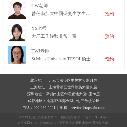
CW老师
曾任南加大中国研究生学生会职业发展部副部长，并任新泽西理工学院科研助理、教学助理
预约
YS老师
大厂工作经验非常丰富
预约
TWJ老师
StJohn's University TESOL硕士
预约
北京地址：北京市海淀区中关村大厦14层
上海地址：上海黄浦区世界贸易大厦26层
深圳地址：深圳南山区华润置地大厦E座28层
成都地址：成都IFS国际金融中心三号楼32层
电话：400-686-9991 | 邮箱：service@topsedu.com
©2019 托普仕留学版权所有 | 网站备案号
京ICP备11009754号-1
京公安网备110108001932 | *页面数据来源于<托普仕系统数据库>