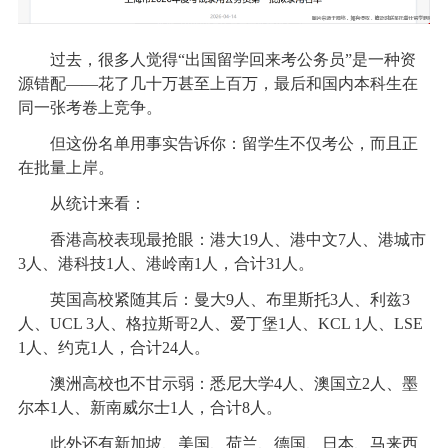
过去，很多人觉得“出国留学回来考公务员”是一种资
源错配——花了几十万甚至上百万，最后和国内本科生在
同一张考卷上竞争。
但这份名单用事实告诉你：留学生不仅考公，而且正
在批量上岸。
从统计来看：
香港高校表现最抢眼：港大19人、港中文7人、港城市
3人、港科技1人、港岭南1人，合计31人。
英国高校紧随其后：曼大9人、布里斯托3人、利兹3
人、UCL 3人、格拉斯哥2人、爱丁堡1人、KCL 1人、LSE
1人、约克1人，合计24人。
澳洲高校也不甘示弱：悉尼大学4人、澳国立2人、墨
尔本1人、新南威尔士1人，合计8人。
此外还有新加坡、美国、荷兰、德国、日本、马来西