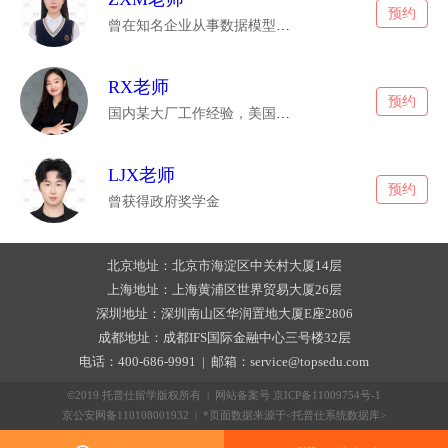
预约
曾在知名企业从事数据模型工作
RX老师
预约
国内某大厂工作经验，美国3段mpp/mpa实习经历，曾于联合国亚太总部实习
LJX老师
预约
曾获得政府奖学金
北京地址：北京市海淀区中关村大厦14层
上海地址：上海黄浦区世界贸易大厦26层
深圳地址：深圳南山区华润置地大厦E座2806
成都地址：成都IFS国际金融中心三号楼32层
电话：400-686-9991 | 邮箱：service@topsedu.com
©2019 托普仕留学版权所有 | 网站备案号
京ICP备11009754号-1
京公安网备110108001932 | *页面数据来源于<托普仕系统数据库>