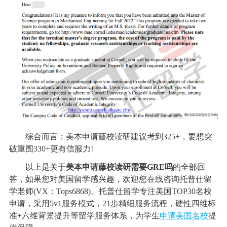
综合而言：美本申请藤校读研建议考到325+，要想突
破重围330+更有信服力!
以上是关于
美本申请藤校读研需要GRE吗
的全部回
答，如果您对美国留学感兴趣，欢迎您在线咨询托普仕留
学老师(VX：Tops6868)。托普仕留学专注美国TOP30名校
申请，采用5v1服务模式，21步精细服务流程，硬性四维标
准+六维背景提升等留学服务体系，为学生
申请美国名校
提