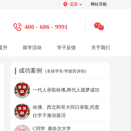
北京
网站导航
400 - 686 - 9991
提升
留学活动
学子反馈
关于我们
案例
学子心声：
品牌介绍：
感谢视频
关于我们
学子访谈
公司活动
媒体报道
成功案例
(名校学长/学姐告诉你)
服务口碑：
合作招聘：
服务好评
人才招聘
感谢锦旗
渠道合作
联系我们
一代人录取哈佛,两代人圆梦成功
哈佛、西北和哥大同日录取,托普
仕学子激动落泪
C同学 康奈尔大学