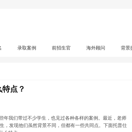
名
录取案例
前招生官
海外顾问
背景
人文社科
艺术顾问
医学健康
划
跃升计划
申请阶段：
奖学金计划
本科案例
本转案例
硕士案例
博士
核心项目
offer播报
科研项目
实习就业
综合素质培养
划
智晨计划
么特点？
名校榜单：
26年Offer榜
制方案
特色项目
申计划
学考试
夏校申请
留学申请
学科竞赛
国际义工
科考活动
校排名
论文发表
专利申请
商业实践
书定制
些年我们带过不少学生，也见过各种各样的案例。最近，老师
er的学生，发现他们虽然背景不同，但都有一些共同点。下面托普仕
算器
留学评估
智能诊断