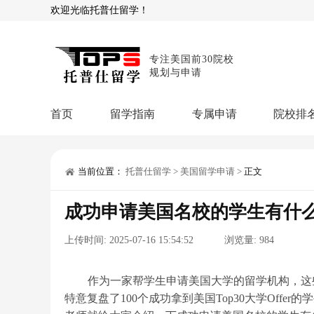
欢迎光临托普仕留学！
专注美国前30院校
规划与申请
首页
留学指南
专属申请
院校排
商科顾问
理工顾问
本科申请：
星启计
留学攻略
当前位置：
托普仕留学
>
美国留学申请
>
正文
留学专题
USNews排名
硕士申请：
鹤鸣计
成功申请美国名校的学生有什
博士申请：
博士定
留学干货
上传时间:
2025-07-16 15:54:52
浏览量:
984
混合申请：
菁英联
留学资讯
院校资讯
留
留学费用
留学专业
名
文书服务：
专属文
作为一家帮学生申请美国大学的留学机构，这
特意复盘了100个成功拿到美国Top30大学Off
留学工具：
GPA计