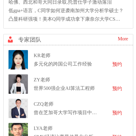
哈佛、西北和哥大同日录取,托普仕学子激动落泪
低gpa+语言，C同学如何逆袭南加州大学分析学硕士？
凸显科研强项！美本Q同学成功拿下康奈尔大学CS硕士录取！
More
专家团队
KR老师
多元化的跨国公司工作经验
预约
ZY老师
世界500强企业AI算法工程师
预约
CZQ老师
曾在芝加哥大学写作项目中担任写作导师
预约
LYA老师