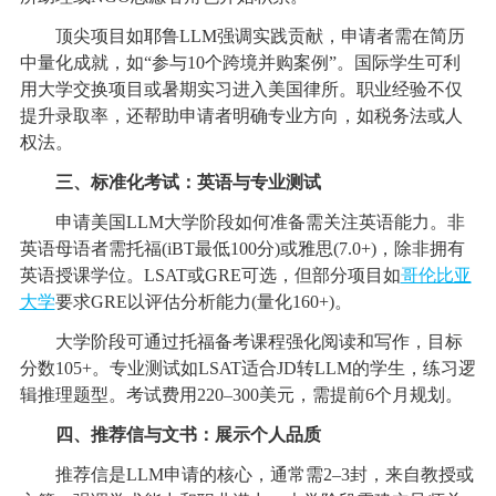
顶尖项目如耶鲁LLM强调实践贡献，申请者需在简历
中量化成就，如“参与10个跨境并购案例”。国际学生可利
用大学交换项目或暑期实习进入美国律所。职业经验不仅
提升录取率，还帮助申请者明确专业方向，如税务法或人
权法。
三、标准化考试：英语与专业测试
申请美国LLM大学阶段如何准备需关注英语能力。非
英语母语者需托福(iBT最低100分)或雅思(7.0+)，除非拥有
英语授课学位。LSAT或GRE可选，但部分项目如
哥伦比亚
大学
要求GRE以评估分析能力(量化160+)。
大学阶段可通过托福备考课程强化阅读和写作，目标
分数105+。专业测试如LSAT适合JD转LLM的学生，练习逻
辑推理题型。考试费用220–300美元，需提前6个月规划。
四、推荐信与文书：展示个人品质
推荐信是LLM申请的核心，通常需2–3封，来自教授或