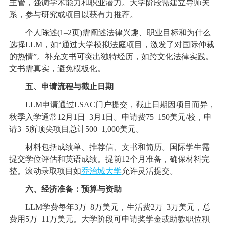
主管，强调学术能力和职业潜力。大学阶段需建立导师关
系，参与研究或项目以获有力推荐。
个人陈述(1–2页)需阐述法律兴趣、职业目标和为什么
选择LLM，如“通过大学模拟法庭项目，激发了对国际仲裁
的热情”。补充文书可突出独特经历，如跨文化法律实践。
文书需真实，避免模板化。
五、申请流程与截止日期
LLM申请通过LSAC门户提交，截止日期因项目而异，
秋季入学通常12月1日–3月1日。申请费75–150美元/校，申
请3–5所顶尖项目总计500–1,000美元。
材料包括成绩单、推荐信、文书和简历。国际学生需
提交学位评估和英语成绩。提前12个月准备，确保材料完
整。滚动录取项目如
乔治城大学
允许灵活提交。
六、经济准备：预算与资助
LLM学费每年3万–8万美元，生活费2万–3万美元，总
费用5万–11万美元。大学阶段可申请奖学金或助教职位积