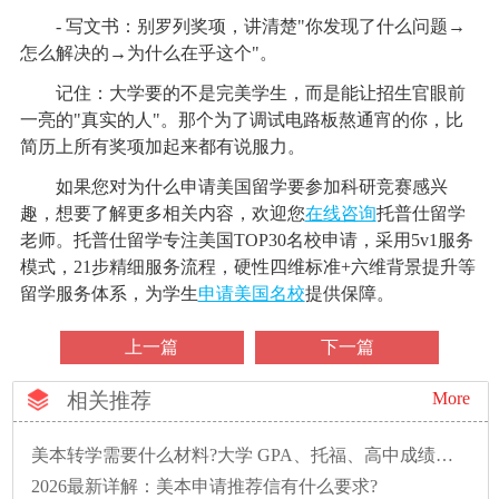
- 写文书：别罗列奖项，讲清楚"你发现了什么问题→
怎么解决的→为什么在乎这个"。
记住：大学要的不是完美学生，而是能让招生官眼前
一亮的"真实的人"。那个为了调试电路板熬通宵的你，比
简历上所有奖项加起来都有说服力。
如果您对为什么申请美国留学要参加科研竞赛感兴
趣，想要了解更多相关内容，欢迎您
在线咨询
托普仕留学
老师。托普仕留学专注美国TOP30名校申请，采用5v1服务
模式，21步精细服务流程，硬性四维标准+六维背景提升等
留学服务体系，为学生
申请美国名校
提供保障。
上一篇
下一篇
相关推荐
More
美本转学需要什么材料?大学 GPA、托福、高中成绩还要吗?
2026最新详解：美本申请推荐信有什么要求?