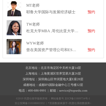
MT老师
耶鲁大学国际与发展经济硕士
预约
TW老师
杜克大学MBA ,哥伦比亚大学非洲裔美国人研究硕士,杜克大学国际比较研究学士
预约
WYW老师
曾在美国资产管理公司和ESG领域实习
预约
北京地址：北京市海淀区中关村大厦14层
上海地址：上海黄浦区世界贸易大厦26层
深圳地址：深圳南山区华润置地大厦E座28层
成都地址：成都IFS国际金融中心三号楼32层
电话：400-686-9991 | 邮箱：service@topsedu.com
©2019 托普仕留学版权所有 | 网站备案号
京ICP备11009754号-1
京公安网备110108001932 | *页面数据来源于<托普仕系统数据库>