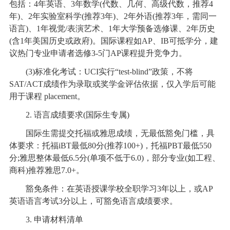
包括：4年英语、3年数学(代数、几何、高级代数，推荐4
年)、2年实验室科学(推荐3年)、2年外语(推荐3年，需同一
语言)、1年视觉/表演艺术、1年大学预备选修课、2年历史
(含1年美国历史或政府)。国际课程如AP、IB可抵学分，建
议热门专业申请者选修3-5门AP课程提升竞争力。
(3)标准化考试：UCI实行“test-blind”政策，不将
SAT/ACT成绩作为录取或奖学金评估依据，仅入学后可能
用于课程 placement。
2. 语言成绩要求(国际生专属)
国际生需提交托福或雅思成绩，无最低豁免门槛，具
体要求：托福iBT最低80分(推荐100+)，托福PBT最低550
分;雅思整体最低6.5分(单项不低于6.0)，部分专业(如工程、
商科)推荐雅思7.0+。
豁免条件：在英语授课学校全职学习3年以上，或AP
英语语言考试3分以上，可豁免语言成绩要求。
3. 申请材料清单