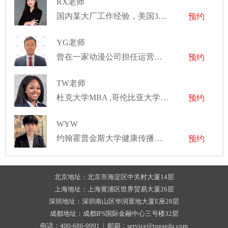
RX老师
国内某大厂工作经验，美国3段mpp/mpa实习经历，曾于联合国亚太总部实习
预约
YG老师
曾在一家动漫公司担任运营总监
预约
TW老师
杜克大学MBA ,哥伦比亚大学非洲裔美国人研究硕士,杜克大学国际比较研究学士
预约
WYW
约翰霍普金斯大学健康传播学硕士
预约
北京地址：北京市海淀区中关村大厦14层
上海地址：上海黄浦区世界贸易大厦26层
深圳地址：深圳南山区华润置地大厦E座28层
成都地址：成都IFS国际金融中心三号楼32层
电话：400-686-9991 | 邮箱：service@topsedu.com