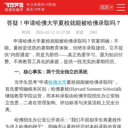
专注美国前30院校
北京
规划与申请
答疑！申请哈佛大学夏校就能被哈佛录取吗？
时间:
2026-02-12 13:37:08
浏览:
2965
申请哈佛大学夏校就能被哈佛录取吗？答案明确：不
能。夏校是优质的暑期教育体验，但绝非录取捷径。它不提
供"内部通道"，而是为那些——真正热爱学习、愿为知识付
费、不将教育工具化的家庭，提供一段充实的暑期经历。
一、核心事实：两个完全独立的系统
当学生思考"申请
哈佛大学
夏校就能被哈佛录取吗"，
首先要明确根本区别：哈佛夏校(Harvard Summer School)由
继续教育学院运营，而本科录取由哈佛学院招生办公室独
立负责，二者在管理架构、评估标准与决策流程上完全分
离。
哈佛招生办公室公开表示："我们不鼓励学生将夏校作
为进入哈佛的楔子"，明确否认夏校经历对本科录取的直接