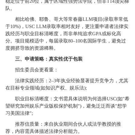
稳定位于前20位，属于区域性强势法学院，但非T14顶尖梯
队。
相比哈佛、耶鲁、哥大等常春藤LLM项目(录取率常低
于10%)，USC LLM录取率相对友好，更注重申请者法律实
践经历与职业目标清晰度，而非单纯追求GPA或标化高
分。项目规模适中，每届录取80–100名国际学生，避免过
度拥挤导致的资源稀释。
三、申请策略：真实性优于包装
招生委员会更看重：
法律实践经历：2–3年执业经验显著提升竞争力，尤其
在目标专业领域(如知识产权、娱乐法);
职业目标清晰度：文书需具体说明为何选择USC(如"希
望研究加州娱乐产业版权保护机制")，避免泛泛而谈"想学
习美国法律";
推荐信质量：来自执业期间合伙人或法学教授的推
荐，内容需具体描述法律分析能力。