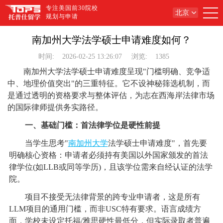
专注美国前30院校
北京
规划与申请
南加州大学法学硕士申请难度如何？
时间:
2026-02-25 13:26:07
浏览:
1385
南加州大学法学硕士申请难度呈现"门槛明确、竞争适
中、地理价值突出"的三重特征。它不设神秘筛选机制，而
是通过透明的资格要求与整体评估，为志在西海岸法律市场
的国际律师提供务实路径。
一、基础门槛：首法律学位是硬性前提
当学生思考"
南加州大学
法学硕士申请难度"，首先要
明确核心资格：申请者必须持有美国以外国家颁发的首法
律学位(如LLB或同等学历)，且该学位需来自经认证的法学
院。
项目不接受无法律背景的跨专业申请者，这是所有
LLM项目的通用门槛，而非USC特有要求。语言成绩方
面，学校未设定托福/雅思硬性最低分，但实际录取者普遍