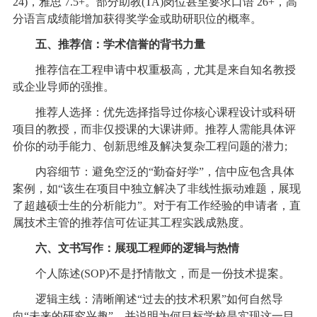
24)，雅思 7.5+。部分助教(TA)岗位甚至要求口语 26+，高
分语言成绩能增加获得奖学金或助研职位的概率。
五、推荐信：学术信誉的背书力量
推荐信在工程申请中权重极高，尤其是来自知名教授
或企业导师的强推。
推荐人选择：优先选择指导过你核心课程设计或科研
项目的教授，而非仅授课的大课讲师。推荐人需能具体评
价你的动手能力、创新思维及解决复杂工程问题的潜力;
内容细节：避免空泛的“勤奋好学”，信中应包含具体
案例，如“该生在项目中独立解决了非线性振动难题，展现
了超越硕士生的分析能力”。对于有工作经验的申请者，直
属技术主管的推荐信可佐证其工程实践成熟度。
六、文书写作：展现工程师的逻辑与热情
个人陈述(SOP)不是抒情散文，而是一份技术提案。
逻辑主线：清晰阐述“过去的技术积累”如何自然导
向“未来的研究兴趣”，并说明为何目标学校是实现这一目