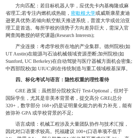
方向匹配：若目标机器人学，应优先卡内基梅隆或麻
省理工;若专注内燃机或热能，
密歇根大学
或威斯康星麦迪
逊更具优势;若倾向航空航天推进系统，普渡大学或佐治亚
理工是首选。每所学校的强势子方向差异巨大，需深入官
网查阅教授的研究课题(Research Interests);
产业连接：考虑学校所在地的产业集群。德州院校(如
UT Austin)在能源与石油机械领域资源垄断;加州院校(如
Stanford, UC Berkeley)在自动驾驶与医疗器械方面机会密集;
中西部院校(如 UIUC)则在传统制造与重工领域根基深厚。
四、标化考试与语言：隐性权重的理性看待
GRE 政策：虽然部分院校实行 Test-Optional，但对于
国际学生，尤其是非美本背景者，提交高分 GRE(总分
320+，数学部分 168+)仍是证明量化能力的有力补充，能有
效弥补 GPA 或学校背景的不足;
语言成绩：机械工程涉及大量团队协作与技术汇报，
因此对口语要求较高。托福建议 100+(口语单项不低于