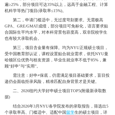
遍≥25%，部分项目可达35%以上，远高于金融工程、计算
机科学等热门项目(录取率≤15%)。
第二，申请门槛适中，无过度苛刻要求。无需极高
GPA、GRE/GMAT成绩，部分项目可免标化，语言要求贴
合国际生平均水平，对本科背景包容度高，双非院校学生
也有较大录取机会。
第三，项目含金量有保障。均为NYU正规硕士项目，
受中国教育部认证，课程设置贴合就业需求，依托NYU曼
哈顿区位优势与校友资源，毕业生就业率不低于85%，兼
顾“好申”与“实用”。
需注意：好申≠保底，仍需满足项目基础要求，盲目投
递仍会面临拒录风险，精准匹配自身背景才是关键。
二、2026纽约大学好申硕士项目TOP5(附最新录取数
据)
结合2026年3月NYU各学院发布的录取报告，筛选出5
个录取率高、门槛适中、适配中国
留学
生的硕士项目，详