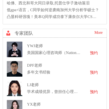
哈佛、西北和哥大同日录取,托普仕学子激动落泪
低gpa+语言，C同学如何逆袭南加州大学分析学硕士？
凸显科研强项！美本Q同学成功拿下康奈尔大学CS硕士录取！
More
专家团队
YWJ老师
美国国家心理咨询师（National Certified Counselor），曾发表一篇一作SCI，俩篇共一SCI。
预约
DPF老师
多年文书经验
预约
LJ老师
学术成绩优异，曾担任心理社团社长
预约
YX老师