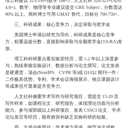
理工科建议 325-330+(数学 168+)，人文社科 320-325+(写作
4.0+)。数学、物理等专业建议提交 GRE Subject，分数需达
90% 以上。商科博士可用 GMAT 替代，目标分 700-750+。
三、科研成果：核心竞争力，决定录取与奖学金
美国博士申请以研究为导向，科研成果是核心竞争
力，权重远超分数，直接影响录取与全额奖学金(TA/RA)发
放。
理工科科研重点看实验室经历，需 1-2 年以上深度参
与，熟练掌握实验设计、数据分析与论文撰写。论文发表
是硬通货，顶会(NeurIPS、CVPR 等)或 Q1/Q2 期刊一作 /
二作极具优势。专利、学术会议海报展示、独立课题设计
等成果也可显著提升竞争力。
人文社科侧重学术写作与研究项目，需提交 15-20 页
写作样本，如课程论文、研究报告，体现理论功底与分析
能力。参与省部级以上科研项目、发表 CSSCI 论文、学术
论坛发言等经历，能有效弥补缺乏实验科研的短板。
四、文书与推荐信：学术潜力背书，细节决定成败