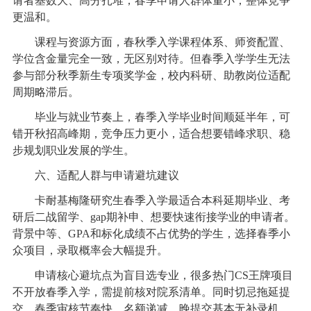
请者基数大、高分扎堆，春季申请人群体量小，整体竞争
更温和。
课程与资源方面，春秋季入学课程体系、师资配置、
学位含金量完全一致，无区别对待。但春季入学学生无法
参与部分秋季新生专项奖学金，校内科研、助教岗位适配
周期略滞后。
毕业与就业节奏上，春季入学毕业时间顺延半年，可
错开秋招高峰期，竞争压力更小，适合想要错峰求职、稳
步规划职业发展的学生。
六、适配人群与申请避坑建议
卡耐基梅隆研究生春季入学最适合本科延期毕业、考
研后二战留学、gap期补申、想要快速衔接学业的申请者。
背景中等、GPA和标化成绩不占优势的学生，选择春季小
众项目，录取概率会大幅提升。
申请核心避坑点为盲目选专业，很多热门CS王牌项目
不开放春季入学，需提前核对院系清单。同时切忌拖延提
交，春季审核节奏快、名额递减，晚提交基本无补录机