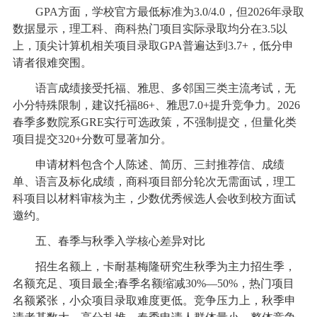
GPA方面，学校官方最低标准为3.0/4.0，但2026年录取
数据显示，理工科、商科热门项目实际录取均分在3.5以
上，顶尖计算机相关项目录取GPA普遍达到3.7+，低分申
请者很难突围。
语言成绩接受托福、雅思、多邻国三类主流考试，无
小分特殊限制，建议托福86+、雅思7.0+提升竞争力。2026
春季多数院系GRE实行可选政策，不强制提交，但量化类
项目提交320+分数可显著加分。
申请材料包含个人陈述、简历、三封推荐信、成绩
单、语言及标化成绩，商科项目部分轮次无需面试，理工
科项目以材料审核为主，少数优秀候选人会收到校方面试
邀约。
五、春季与秋季入学核心差异对比
招生名额上，卡耐基梅隆研究生秋季为主力招生季，
名额充足、项目最全;春季名额缩减30%—50%，热门项目
名额紧张，小众项目录取难度更低。竞争压力上，秋季申