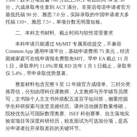
分，六成录取考生拿到 ACT 满分。非英语母语申请者官方
最低托福 90 分、雅思 7.0 分，实际录取的中国申请者大多
托福 110+、雅思 7.5+，单项分数无明显短板。
二、本科文书材料、截止时间与软性背景要求
本科申请只能通过 MyMIT 专属系统提交，不兼容
Common App 通用申请平台，基础申请费用 75 美元，经济
困难家庭可在线申请报名费豁免MIT。早申 EA 截止 11 月
1 日，录取率约 11.6%;常规 RD 次年 1 月 1 日截止，录取率
仅 5.4%，早申录取优势显著。
整套材料包含完整 9 至 12 年级官方成绩单、三封分类
推荐信，分别由理科任课教师、人文教师与升学辅导员撰
写，文书除个人主文书外搭配五道百字短问答，侧重挖掘
学生科研探索与攻坚克难经历。课外活动摒弃数量堆砌，
院校优先认可国际数理奥赛、ISEF 科创赛事、自主落地实
验室项目等深度科研经历，校友面试为可选加分项，是高
分申请者拉开录取差距的关键环节。