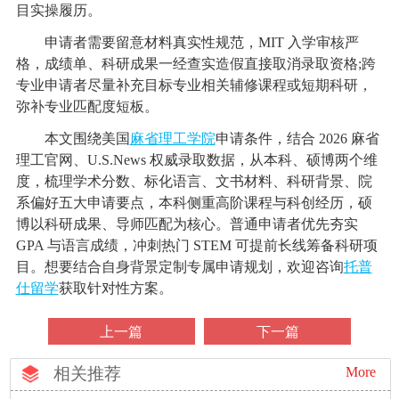
目实操履历。
申请者需要留意材料真实性规范，MIT 入学审核严
格，成绩单、科研成果一经查实造假直接取消录取资格;跨
专业申请者尽量补充目标专业相关辅修课程或短期科研，
弥补专业匹配度短板。
本文围绕美国
麻省理工学院
申请条件，结合 2026 麻省
理工官网、U.S.News 权威录取数据，从本科、硕博两个维
度，梳理学术分数、标化语言、文书材料、科研背景、院
系偏好五大申请要点，本科侧重高阶课程与科创经历，硕
博以科研成果、导师匹配为核心。普通申请者优先夯实
GPA 与语言成绩，冲刺热门 STEM 可提前长线筹备科研项
目。想要结合自身背景定制专属申请规划，欢迎咨询
托普
仕留学
获取针对性方案。
上一篇
下一篇
相关推荐
More