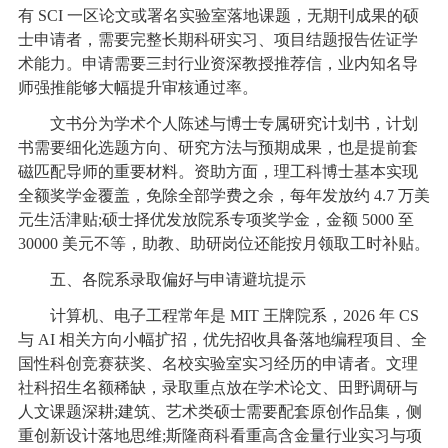
有 SCI 一区论文或署名实验室落地课题，无期刊成果的硕
士申请者，需要完整长期科研实习、项目结题报告佐证学
术能力。申请需要三封行业资深教授推荐信，业内知名导
师强推能够大幅提升审核通过率。
文书分为学术个人陈述与博士专属研究计划书，计划
书需要细化选题方向、研究方法与预期成果，也是提前套
磁匹配导师的重要材料。资助方面，理工科博士基本实现
全额奖学金覆盖，免除全部学费之余，每年发放约 4.7 万美
元生活津贴;硕士择优发放院系专项奖学金，金额 5000 至
30000 美元不等，助教、助研岗位还能按月领取工时补贴。
五、各院系录取偏好与申请避坑提示
计算机、电子工程常年是 MIT 王牌院系，2026 年 CS
与 AI 相关方向小幅扩招，优先招收具备落地编程项目、全
国性科创竞赛获奖、名校实验室实习经历的申请者。文理
社科招生名额稀缺，录取重点放在学术论文、田野调研与
人文课题深耕;建筑、艺术类硕士需要配套原创作品集，侧
重创新设计落地思维;斯隆商科看重高含金量行业实习与项