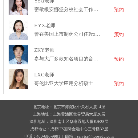
YSQ老师
密歇根安娜堡分校社会工作硕士
预约
HYX老师
曾在美国上市制药公司任Process Engineer多年
预约
ZKY老师
参与大厂多款知名项目的音频设计与资源集成工作
预约
LXC老师
哥伦比亚大学应用分析硕士
预约
北京地址：北京市海淀区中关村大厦14层
上海地址：上海黄浦区世界贸易大厦26层
深圳地址：深圳南山区华润置地大厦E座28层
成都地址：成都IFS国际金融中心三号楼32层
电话：400-686-9991 | 邮箱：service@topsedu.com