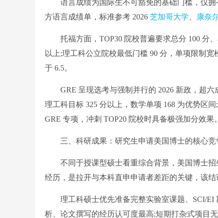
语言成绩为国际生不可豁免的基础门槛，仅拥有
方语言成绩单，标准参考 2026
芝加哥大学
、
康奈
托福方面，TOP30 院校普遍要求总分 100 分、
以上;理工科公立院校最低门槛 90 分，单项限制宽松
于 6.5。
GRE 呈现选考与强制并行的 2026 新政，超六成院
理工科目标 325 分以上，数学单项 168 为优势
GRE 专项，冲刺 TOP20 院校时具备极强加分效果
三、科研成果：研究生申请美国博士的核心竞
不同于授课型硕士看重综合背景，美国博士招生
经历，是拉开与本科直申申请者差距的关键，该结论
理工科硕士优先准备完整实验室课题、SCI/EI
析、论文撰写的经历认可度最高;短期打杂式项目无法