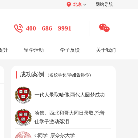
北京
网站导航
400 - 686 - 9991
提升
留学活动
学子反馈
关于我们
案例
学子心声：
品牌介绍：
感谢视频
关于我们
学子访谈
公司活动
媒体报道
成功案例
(名校学长/学姐告诉你)
服务口碑：
合作招聘：
服务好评
人才招聘
感谢锦旗
渠道合作
联系我们
一代人录取哈佛,两代人圆梦成功
哈佛、西北和哥大同日录取,托普
仕学子激动落泪
C同学 康奈尔大学