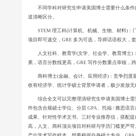
不同学科对研究生申请美国博士需要什么条件的要求
道清晰区分。
STEM 理工科(计算机、机械、生物、材料)：门槛相对
项目即可递交，GRE 多为可选，导师话语权大，
人文社科、教育学(文学、社会学、教育博士)：
累，语言分数线更高，GRE 写作分数重点审核，
商科博士(金融、会计、应用经济)：竞争烈度最高，
收有经济学、统计学硕士背景申请者，极少发放无科
综合全文可以完整理清研究生申请美国博士需要
件包含合规硕士学位、分层 GPA、托福 / 雅思语言
成果、针对性学术文书、三封专业推荐信，搭配提前
高，人文、商科顶尖项目对科研与学历门槛更严苛
产出学术写作样本。想要根据自身硕士专业、GPA 