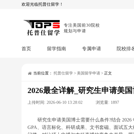
欢迎光临托普仕留学！
专注美国前30院校
规划与申请
首页
留学指南
专属申请
院校排
商科顾问
理工顾问
本科申请：
星启计
留学攻略
当前位置：
托普仕留学
>
美国留学申请
>
正文
留学专题
USNews排名
硕士申请：
鹤鸣计
2026最全详解_研究生申请美
博士申请：
博士定
留学干货
上传时间:
2026-06-10 13:28:02
浏览量:
1897
混合申请：
菁英联
留学资讯
院校资讯
留
留学费用
留学专业
名
文书服务：
专属文
研究生申请美国博士需要什么条件?结合 2026 
GPA、语言标化、科研成果、文书套磁、面试五大
留学工具：
GPA计