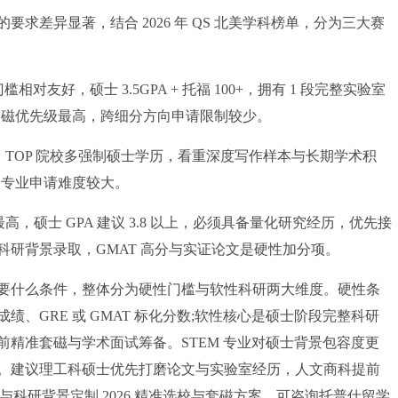
差异显著，结合 2026 年 QS 北美学科榜单，分为三大赛
友好，硕士 3.5GPA + 托福 100+，拥有 1 段完整实验室
套磁优先级最高，跨细分方向申请限制较少。
TOP 院校多强制硕士学历，看重深度写作样本与长期学术积
跨专业申请难度较大。
硕士 GPA 建议 3.8 以上，必须具备量化研究经历，优先接
研背景录取，GMAT 高分与实证论文是硬性加分项。
什么条件，整体分为硬性门槛与软性科研两大维度。硬性条
成绩、GRE 或 GMAT 标化分数;软性核心是硕士阶段完整科研
精准套磁与学术面试筹备。STEM 专业对硕士背景包容度更
。建议理工科硕士优先打磨论文与实验室经历，人文商科提前
与科研背景定制 2026 精准选校与套磁方案，可咨询托普仕留学