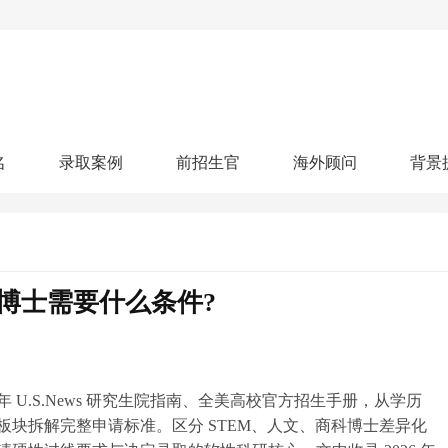
名
录取案例
前招生官
海外顾问
背景
人文社科
艺术顾问
医学健康
划
跃升计划
申请阶段：
奖学金计划
本科案例
本转案例
硕士案例
博士
核心项目
offer播报
科研项目
实习就业
综合素质培养
划
智晨计划
国博士需要什么条件?
名校榜单：
26年Offer榜
制方案
特色项目
申计划
学考试
夏校申请
留学申请
学科竞赛
国际义工
科考活动
校排名
论文发表
专利申请
商业实践
书定制
年 U.S.News 研究生院指南、全美高校官方招生手册，从学历
板块拆解完整申请标准。区分 STEM、人文、商科博士差异化
算器
留学评估
智能诊断