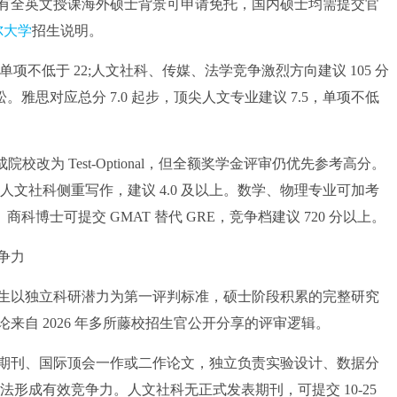
全英文授课海外硕士背景可申请免托，国内硕士均需提交官
尔大学
招生说明。
单项不低于 22;人文社科、传媒、法学竞争激烈方向建议 105 分
。雅思对应总分 7.0 起步，顶尖人文专业建议 7.5，单项不低
校改为 Test-Optional，但全额奖学金评审仍优先参考高分。
区间;人文社科侧重写作，建议 4.0 及以上。数学、物理专业可加考
。商科博士可提交 GMAT 替代 GRE，竞争档建议 720 分以上。
争力
以独立科研潜力为第一评判标准，硕士阶段积累的完整研究
来自 2026 年多所藤校招生官公开分享的评审逻辑。
 期刊、国际顶会一作或二作论文，独立负责实验设计、数据分
形成有效竞争力。人文社科无正式发表期刊，可提交 10-25