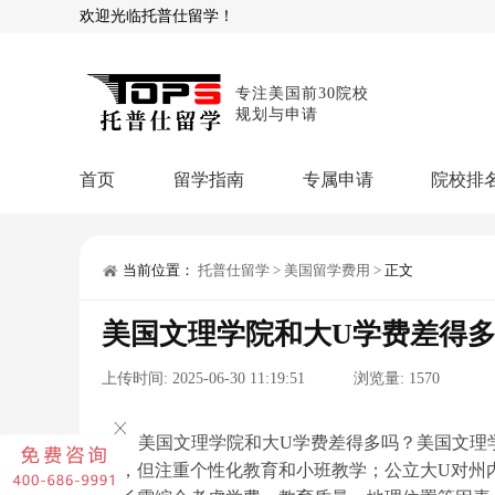
欢迎光临托普仕留学！
专注美国前30院校
规划与申请
首页
留学指南
专属申请
院校排
商科顾问
理工顾问
本科申请：
星启计
留学攻略
当前位置：
托普仕留学
>
美国留学费用
>
正文
留学专题
USNews排名
硕士申请：
鹤鸣计
美国文理学院和大U学费差得
博士申请：
博士定
留学干货
上传时间:
2025-06-30 11:19:51
浏览量:
1570
混合申请：
菁英联
留学资讯
院校资讯
留
留学费用
留学专业
名
文书服务：
专属文
美国文理学院和大U学费差得多吗？美国文理
高，但注重个性化教育和小班教学；公立大U对州
留学工具：
GPA计