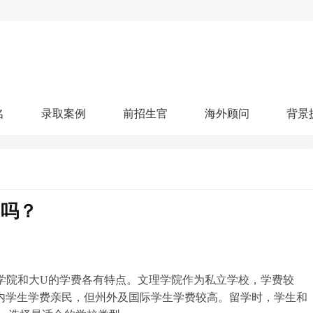
名
录取案例
前招生官
海外顾问
背景
人文社科
艺术顾问
医学健康
划
跃升计划
申请阶段：
奖学金计划
本科案例
本转案例
硕士案例
博士
核心项目
offer播报
科研项目
实习就业
综合素质培养
划
智晨计划
多吗？
名校榜单：
26年Offer榜
制方案
特色项目
申计划
学考试
夏校申请
留学申请
学科竞赛
国际义工
科考活动
校排名
论文发表
专利申请
商业实践
书定制
学院和大U的学费各有特点。文理学院作为私立学校，学费较
内学生学费亲民，但州外及国际学生学费较高。留学时，学生和
算器
留学评估
智能诊断