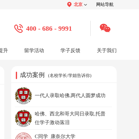
北京
网站导航
400 - 686 - 9991
提升
留学活动
学子反馈
关于我们
案例
学子心声：
品牌介绍：
感谢视频
关于我们
学子访谈
公司活动
媒体报道
成功案例
(名校学长/学姐告诉你)
服务口碑：
合作招聘：
服务好评
人才招聘
感谢锦旗
渠道合作
联系我们
一代人录取哈佛,两代人圆梦成功
哈佛、西北和哥大同日录取,托普
仕学子激动落泪
C同学 康奈尔大学