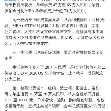
属于收费天花板，单年学费 47 万至 65 万人民币，哈佛、
沃顿全日制 MBA 单年学费折合超 70 万人民币。
同一校内专业收费差异显著，从高到低排序：商科(金
融、MBA)>STEM 计算机 / 工程>艺术设计>教育、文学、
公共管理。人文社科无实验室耗材支出，是预算有限申请
者首选;STEM 专业虽学费偏高，但助教、助研岗位名额充
足，可大幅抵扣学费成本。
三、生活费：地域分级清晰，覆盖住宿餐饮保险全部
刚需
生活费每年 8 万至 28 万人民币，是拉开总预算的第二
关键项，参考 2026 QS 全球留学城市成本榜单，美国城市
分为三档。
第一档高消费城市：纽约、波士顿、旧金山、洛杉
矶，年生活费 15 万至 20 万人民币。单人合租单间月租
7000 至 18000 元，日常餐饮、通勤、购物溢价明显，名校
多坐落于此，选择这类城市读研，全年总预算至少 55 万起