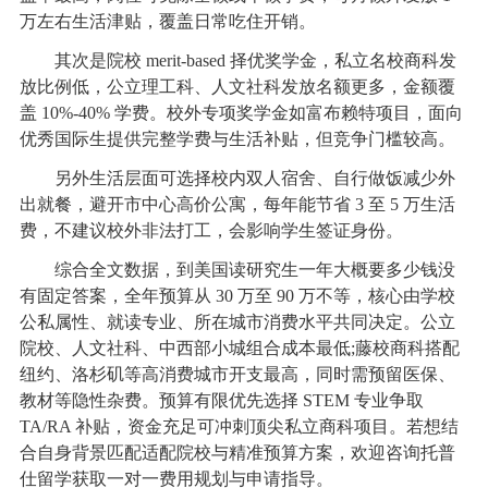
万左右生活津贴，覆盖日常吃住开销。
其次是院校 merit-based 择优奖学金，私立名校商科发
放比例低，公立理工科、人文社科发放名额更多，金额覆
盖 10%-40% 学费。校外专项奖学金如富布赖特项目，面向
优秀国际生提供完整学费与生活补贴，但竞争门槛较高。
另外生活层面可选择校内双人宿舍、自行做饭减少外
出就餐，避开市中心高价公寓，每年能节省 3 至 5 万生活
费，不建议校外非法打工，会影响学生签证身份。
综合全文数据，到美国读研究生一年大概要多少钱没
有固定答案，全年预算从 30 万至 90 万不等，核心由学校
公私属性、就读专业、所在城市消费水平共同决定。公立
院校、人文社科、中西部小城组合成本最低;藤校商科搭配
纽约、洛杉矶等高消费城市开支最高，同时需预留医保、
教材等隐性杂费。预算有限优先选择 STEM 专业争取
TA/RA 补贴，资金充足可冲刺顶尖私立商科项目。若想结
合自身背景匹配适配院校与精准预算方案，欢迎咨询托普
仕留学获取一对一费用规划与申请指导。