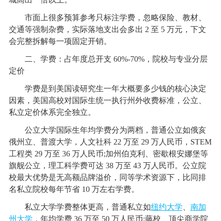
市面上很多预算参考只标注学费，忽略保险、教材、
交通等强制杂费，实际落地支出会多出 2 至 5 万元，下文
会完整拆解每一项固定开销。
二、学费：占年度总开支 60%-70%，院校与专业分层
定价
学费是到美国读研究生一年大概要多少钱的核心决定
因素，美国高校对国际生统一执行州外收费标准，公立、
私立定价体系完全独立。
公立大学国际生年均学费分为两档，普通公立如俄亥
俄州立、普渡大学，人文社科 22 万至 29 万人民币，STEM
工程类 29 万至 36 万人民币;加州伯克利、密歇根安娜堡等
旗舰公立，理工科学费可达 38 万至 43 万人民币。公立院
校最大优势是无高额品牌溢价，同等学术资源下，比同排
名私立院校每年节省 10 万左右学费。
私立大学学费整体更高，普通私立如
纽约大学
、
南加
州大学
，年均学费 36 万至 50 万人民币;藤校、顶尖商学院