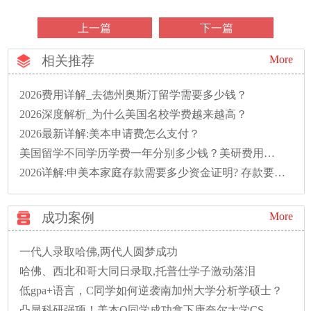
上一篇
下一篇
相关推荐
More
2026费用详解_去德州奥斯汀留学需要多少钱？
2026深度解析_为什么美国名校学费越来越高？
2026最新详解:美本申请费怎么支付？
美国留学不同学历学费一年分别多少钱？美研费用明细汇总
2026详解:申美本家庭存款需要多少资金证明? 存款要存多久?
成功案例
More
一代人录取哈佛,两代人圆梦成功
哈佛、西北和哥大同日录取,托普仕学子激动落泪
低gpa+语言，C同学如何逆袭南加州大学分析学硕士？
凸显科研强项！美本Q同学成功拿下康奈尔大学CS硕士录取！