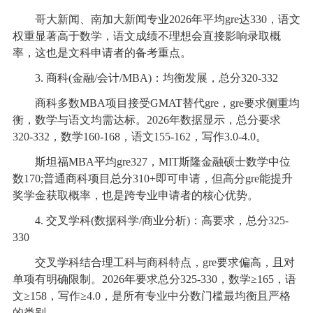
哥大新闻、南加大新闻专业2026年平均gre达330，语文
权重显著高于数学，语文成绩不理想会直接影响录取概
率，这也是文科申请者的备考重点。
3. 商科(金融/会计/MBA)：均衡发展，总分320-332
商科多数MBA项目接受GMAT替代gre，gre要求侧重均
衡，数学与语文均需达标。2026年数据显示，总分要求
320-332，数学160-168，语文155-162，写作3.0-4.0。
斯坦福MBA平均gre327，MIT斯隆金融硕士数学中位
数170;普通商科项目总分310+即可申请，但高分gre能提升
奖学金获取概率，也是跨专业申请者的核心优势。
4. 交叉学科(数据科学/商业分析)：高要求，总分325-
330
交叉学科结合理工科与商科特点，gre要求偏高，且对
单项有明确限制。2026年要求总分325-330，数学≥165，语
文≥158，写作≥4.0，是所有专业中分数门槛最均衡且严格
的类别。