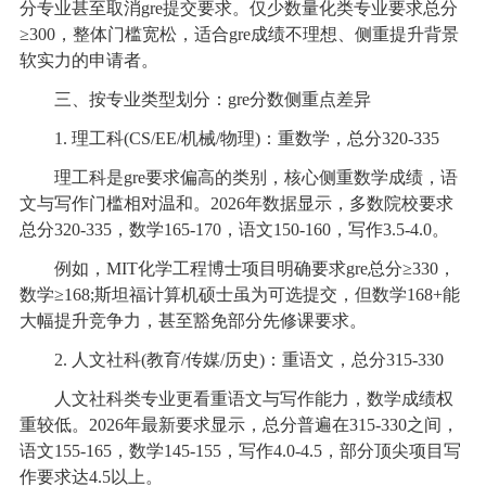
分专业甚至取消gre提交要求。仅少数量化类专业要求总分
≥300，整体门槛宽松，适合gre成绩不理想、侧重提升背景
软实力的申请者。
三、按专业类型划分：gre分数侧重点差异
1. 理工科(CS/EE/机械/物理)：重数学，总分320-335
理工科是gre要求偏高的类别，核心侧重数学成绩，语
文与写作门槛相对温和。2026年数据显示，多数院校要求
总分320-335，数学165-170，语文150-160，写作3.5-4.0。
例如，MIT化学工程博士项目明确要求gre总分≥330，
数学≥168;斯坦福计算机硕士虽为可选提交，但数学168+能
大幅提升竞争力，甚至豁免部分先修课要求。
2. 人文社科(教育/传媒/历史)：重语文，总分315-330
人文社科类专业更看重语文与写作能力，数学成绩权
重较低。2026年最新要求显示，总分普遍在315-330之间，
语文155-165，数学145-155，写作4.0-4.5，部分顶尖项目写
作要求达4.5以上。