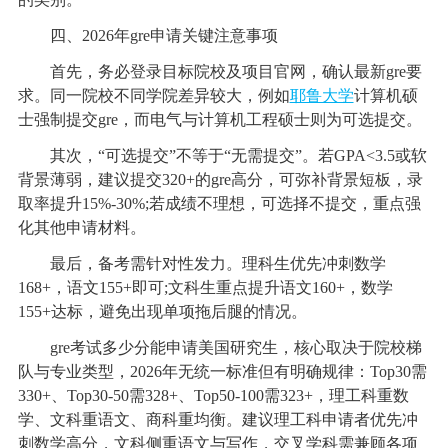
四、2026年gre申请关键注意事项
首先，务必登录目标院校及项目官网，确认最新gre要
求。同一院校不同学院差异较大，例如
耶鲁大学
计算机硕
士强制提交gre，而电气与计算机工程硕士则为可选提交。
其次，“可选提交”不等于“无需提交”。若GPA<3.5或软
背景薄弱，建议提交320+的gre高分，可弥补背景短板，录
取率提升15%-30%;若成绩不理想，可选择不提交，重点强
化其他申请材料。
最后，备考需针对性发力。理科生优先冲刺数学
168+，语文155+即可;文科生重点提升语文160+，数学
155+达标，避免出现单项拖后腿的情况。
gre考试多少分能申请美国研究生，核心取决于院校梯
队与专业类型，2026年无统一标准但有明确规律：Top30需
330+、Top30-50需328+、Top50-100需323+，理工科重数
学、文科重语文、商科重均衡。建议理工科申请者优先冲
刺数学高分，文科侧重语文与写作，交叉学科需兼顾各项