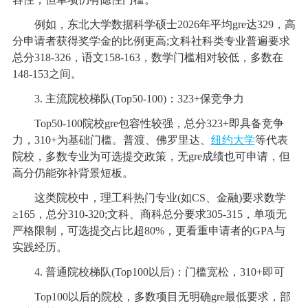
例如，东北大学数据科学硕士2026年平均gre达329，高
分申请者获得奖学金的比例更高;文科社科类专业普遍要求
总分318-326，语文158-163，数学门槛相对较低，多数在
148-153之间。
3. 主流院校梯队(Top50-100)：323+保竞争力
Top50-100院校gre包容性较强，总分323+即具备竞争
力，310+为基础门槛。普渡、佛罗里达、
纽约大学
等代表
院校，多数专业为可选提交政策，无gre成绩也可申请，但
高分仍能弥补背景短板。
这类院校中，理工科热门专业(如CS、金融)要求数学
≥165，总分310-320;文科、商科总分要求305-315，单项无
严格限制，可选提交占比超80%，更看重申请者的GPA与
实践经历。
4. 普通院校梯队(Top100以后)：门槛宽松，310+即可
Top100以后的院校，多数项目无明确gre最低要求，部