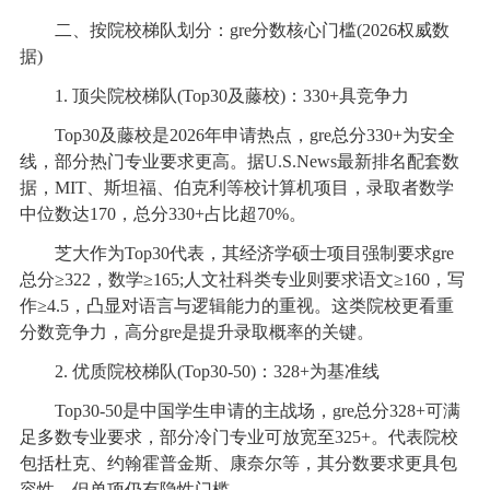
二、按院校梯队划分：gre分数核心门槛(2026权威数
据)
1. 顶尖院校梯队(Top30及藤校)：330+具竞争力
Top30及藤校是2026年申请热点，gre总分330+为安全
线，部分热门专业要求更高。据U.S.News最新排名配套数
据，MIT、斯坦福、伯克利等校计算机项目，录取者数学
中位数达170，总分330+占比超70%。
芝大作为Top30代表，其经济学硕士项目强制要求gre
总分≥322，数学≥165;人文社科类专业则要求语文≥160，写
作≥4.5，凸显对语言与逻辑能力的重视。这类院校更看重
分数竞争力，高分gre是提升录取概率的关键。
2. 优质院校梯队(Top30-50)：328+为基准线
Top30-50是中国学生申请的主战场，gre总分328+可满
足多数专业要求，部分冷门专业可放宽至325+。代表院校
包括杜克、约翰霍普金斯、康奈尔等，其分数要求更具包
容性，但单项仍有隐性门槛。