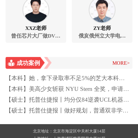
问
XXZ老师
ZY老师
曾任芯片大厂做DV相
俄亥俄州立大学电子
关工作
信息专业博士
成功案例
MORE>
【本科】她，拿下录取率不足5%的芝大本科
Offer！独一无二的特质如此“养成”~
【本科】美高少女斩获 NYU Stern 全奖，申请季
精准规划圆梦顶尖商学院
【硕士】托普仕捷报丨均分仅84逆袭UCL机器学
习
【硕士】托普仕捷报丨做好规划，普通双非学生
也能逆袭UCL
北京地址：北京市海淀区中关村大厦14层