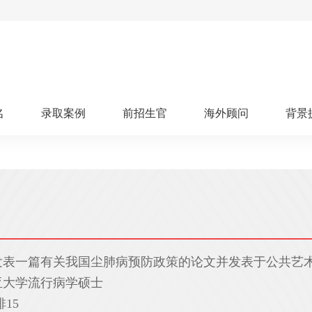
名
录取案例
前招生官
海外顾问
背景
人文社科
艺术顾问
医学健康
划
跃升计划
申请阶段：
奖学金计划
本科案例
本转案例
硕士案例
博士
核心项目
offer播报
科研项目
实习就业
综合素质培养
划
智晨计划
名校榜单：
26年Offer榜
制方案
特色项目
申计划
学考试
夏校申请
留学申请
学科竞赛
国际义工
科考活动
发表一篇有关我国尘肺病预防政策的论文并发表于公共艺
校排名
论文发表
专利申请
商业实践
书定制
亚大学流行病学硕士
算器
留学评估
智能诊断
15