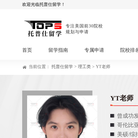
欢迎光临托普仕留学！
专注美国前30院校
规划与申请
首页
留学指南
专属申请
院校排
>
当前位置：
托普仕留学
理工类
> YT老师
商科顾问
理工顾问
本科申请：
星启计
留学攻略
留学专题
USNews排名
硕士申请：
鹤鸣计
博士申请：
博士定
YT老师
留学干货
混合申请：
菁英联
留学资讯
院校资讯
留
曾成功
留学费用
留学专业
名
文书服务：
专属文
哥伦比
留学工具：
GPA计
美硕/综排