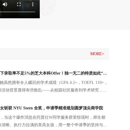
MORE>
【本科】她，拿下录取率不足5%的芝大本科Offer！独一无二的特质如此“养成”~
虽然拥有令人瞩目的学术成绩（GPA 4.2+，TOEFL 110+，
+），但活动背景显得有些散乱——从校园社区服务到学术研究，虽
条能够打动芝大招生官的“灵魂主线”。
斩获 NYU Stern 全奖，申请季精准规划圆梦顶尖商学院
月中旬，当这个爆炸消息在托普仕W同学服务群里惊现时，师生都
标清晰、执行力拉满的美高女孩，用一整个申请季的坚持与成