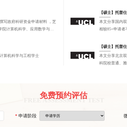
长，如愿叩响了
【硕士】托普仕
本文分享国内双
学院计算机科学、应用数学与统
相较85+申请
段递进式校内科
论文佐证科研产出
【硕士】托普仕
选校策略。最终
俄亥俄州立大学计算机科学与工程学士
本文分享北京双
校硕士录取，复
科院校普通、雅
字化科研、CM
线实习。文书针
补背景短板。最
世界名校电子、
免费预约评估
划可冲刺顶尖院
*
申请阶段