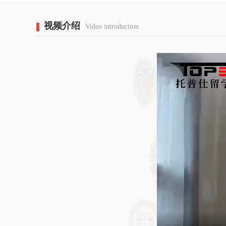
视频介绍
Video introduction