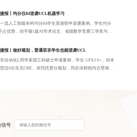
梦校商学院的大门。
捷报丨均分仅84逆袭UCL机器学习
一流人工智能本科均分84学生英港联申逆袭案例。学生均分
者不占优势，但手握1篇AI学术论文、省级数学竞赛三等奖与四
研。申请规划避开分数短板，文书梳理完整学术成长线，以
、数学奖项夯实 AI 底层能力，搭配冲刺 - 匹配 - 保底分层
捷报丨做好规划，普通双非学生也能逆袭UCL
斩获UCL机器学习、港科大AI与创业、港中文AI等7份英港名
非自动化L同学多国工科硕士申请案例，学生 GPA3.6+，但本
盘得出AI申请更看重实操科研与学术成果的核心逻辑。
思仅6分且无GRE。依托托普仕规划，同步深耕校内古壁画数
U 远程 AI 硬件科研并发表一作会议论文，叠加电气自动化一
对性匹配各校项目需求，突出信号处理、硬件开发优势，弥
终斩获UCL、南洋理工、曼大、墨大、KCL、布里斯托六所
电信类硕士录取，证明普通本科学生通过背景提升与精准规
校。
微信号