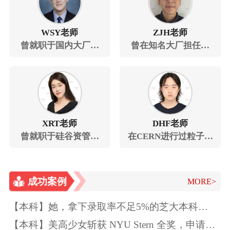
WSY老师
ZJH老师
曾就职于国内大厂担
曾在知名大厂担任网
任AI工程师
络安全顾问工程师
XRT老师
DHF老师
曾就职于硅谷资管公
在CERN进行过粒子物
司
理研究，研究成果被
写进未来LHC发展白
成功案例
皮书中
MORE>
【本科】她，拿下录取率不足5%的芝大本科
Offer！独一无二的特质如此“养成”~
【本科】美高少女斩获 NYU Stern 全奖，申请季