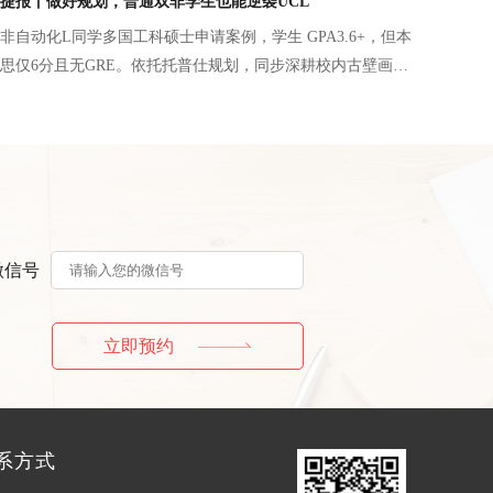
捷报丨做好规划，普通双非学生也能逆袭UCL
斩获UCL机器学习、港科大AI与创业、港中文AI等7份英港名
非自动化L同学多国工科硕士申请案例，学生 GPA3.6+，但本
盘得出AI申请更看重实操科研与学术成果的核心逻辑。
思仅6分且无GRE。依托托普仕规划，同步深耕校内古壁画数
U 远程 AI 硬件科研并发表一作会议论文，叠加电气自动化一
对性匹配各校项目需求，突出信号处理、硬件开发优势，弥
终斩获UCL、南洋理工、曼大、墨大、KCL、布里斯托六所
电信类硕士录取，证明普通本科学生通过背景提升与精准规
校。
微信号
立即预约
系方式