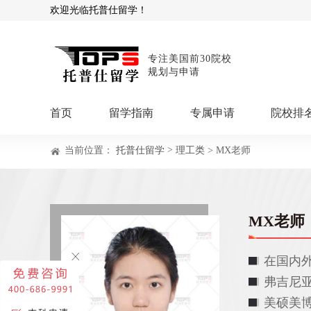
欢迎光临托普仕留学！
专注美国前30院校
规划与申请
首页
留学指南
专属申请
院校排
>
当前位置：
托普仕留学
理工类
> MX老师
商科顾问
理工顾问
本科申请：
星启计
留学攻略
留学专题
USNews排名
硕士申请：
鹤鸣计
博士申请：
博士定
MX老师
留学干货
混合申请：
菁英联
留学资讯
院校资讯
留
在国内
留学费用
留学专业
名
文书服务：
专属文
弗吉尼
留学工具：
GPA计
美硕美博