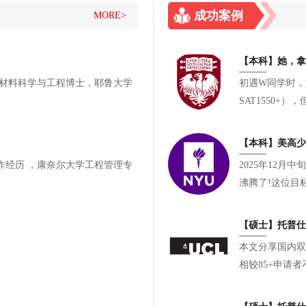
成功案例
MORE>
初遇W同学时，她
SAT1550
有参与却缺乏一
【本科】美高少女
工程管理专
2025年12
沸腾了!这位目
长，如愿叩响了
【硕士】托普仕
本文分享国内双
相较85+申请
段递进式校内科
论文佐证科研产出