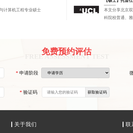
【硕士】托普仕
选校策略。最终
 ，杜克大学电器与计算机工程专业硕士
本文分享北京双
校硕士录取，复
科院校普通、雅
字化科研、CM
线实习。文书针
补背景短板。最
世界名校电子、
免费预约评估
划可冲刺顶尖院
*
申请阶段
*
验证码
关于我们
联