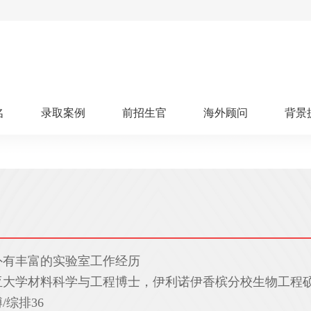
名
录取案例
前招生官
海外顾问
背景
人文社科
艺术顾问
医学健康
划
跃升计划
申请阶段：
奖学金计划
本科案例
本转案例
硕士案例
博士
核心项目
offer播报
科研项目
实习就业
综合素质培养
划
智晨计划
名校榜单：
26年Offer榜
制方案
特色项目
申计划
学考试
夏校申请
留学申请
学科竞赛
国际义工
科考活动
外有丰富的实验室工作经历
校排名
论文发表
专利申请
商业实践
书定制
亚大学材料科学与工程博士，伊利诺伊香槟分校生物工程
算器
留学评估
智能诊断
/综排36