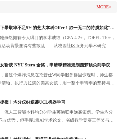
MORE>
【本科】她，拿下录取率不足5%的芝大本科Offer！独一无二的特质如此“养成”~
虽然拥有令人瞩目的学术成绩（GPA 4.2+，TOEFL 110+，
+），但活动背景显得有些散乱——从校园社区服务到学术研究，虽
条能够打动芝大招生官的“灵魂主线”。
斩获 NYU Stern 全奖，申请季精准规划圆梦顶尖商学院
月中旬，当这个爆炸消息在托普仕W同学服务群里惊现时，师生都
标清晰、执行力拉满的美高女孩，用一整个申请季的坚持与成
梦校商学院的大门。
捷报丨均分仅84逆袭UCL机器学习
一流人工智能本科均分84学生英港联申逆袭案例。学生均分
者不占优势，但手握1篇AI学术论文、省级数学竞赛三等奖与四
研。申请规划避开分数短板，文书梳理完整学术成长线，以
、数学奖项夯实 AI 底层能力，搭配冲刺 - 匹配 - 保底分层