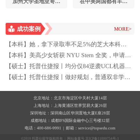
加州大学圣地亚哥分
在中美两国都有丰富
校国际事务硕士
的教育领域工作经验
成功案例
MORE>
【本科】她，拿下录取率不足5%的芝大本科
Offer！独一无二的特质如此“养成”~
【本科】美高少女斩获 NYU Stern 全奖，申请季
精准规划圆梦顶尖商学院
【硕士】托普仕捷报丨均分仅84逆袭UCL机器学
习
【硕士】托普仕捷报丨做好规划，普通双非学生
也能逆袭UCL
北京地址：北京市海淀区中关村大厦14层
上海地址：上海黄浦区世界贸易大厦26层
深圳地址：深圳南山区华润置地大厦E座28层
成都地址：成都IFS国际金融中心三号楼32层
电话：400-686-9991 | 邮箱：service@topsedu.com
©2019 托普仕留学版权所有 | 网站备案号
京ICP备11009754号-1