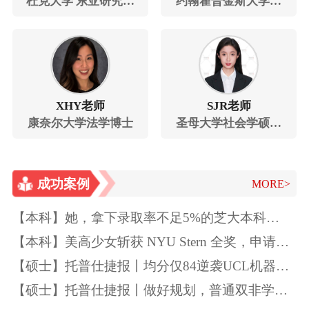
杜克大学 东亚研究硕
约翰霍普金斯大学健
士
康传播和媒体关系硕
士
XHY老师
SJR老师
康奈尔大学法学博士
圣母大学社会学硕士
博士
成功案例
MORE>
【本科】她，拿下录取率不足5%的芝大本科
Offer！独一无二的特质如此“养成”~
【本科】美高少女斩获 NYU Stern 全奖，申请季
精准规划圆梦顶尖商学院
【硕士】托普仕捷报丨均分仅84逆袭UCL机器学
习
【硕士】托普仕捷报丨做好规划，普通双非学生