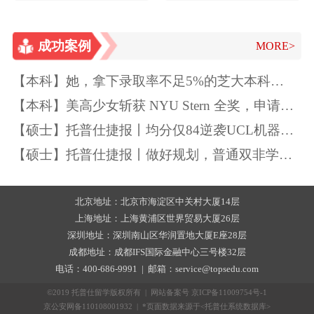
院任职数据科研员
师事务所和国际机构
实习
成功案例
MORE>
【本科】她，拿下录取率不足5%的芝大本科
Offer！独一无二的特质如此“养成”~
【本科】美高少女斩获 NYU Stern 全奖，申请季
精准规划圆梦顶尖商学院
【硕士】托普仕捷报丨均分仅84逆袭UCL机器学
习
【硕士】托普仕捷报丨做好规划，普通双非学生
也能逆袭UCL
北京地址：北京市海淀区中关村大厦14层
上海地址：上海黄浦区世界贸易大厦26层
深圳地址：深圳南山区华润置地大厦E座28层
成都地址：成都IFS国际金融中心三号楼32层
电话：400-686-9991 | 邮箱：service@topsedu.com
©2019 托普仕留学版权所有 | 网站备案号
京ICP备11009754号-1
京公安网备110108001932 | *页面数据来源于<托普仕系统数据库>