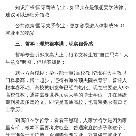
知识产权/国际商法专业：如果实在是很想要学法律，
建议可以选细分领域
公共政策/国际关系专业：更加容易进入体制或NGO，
就业更加稳妥
三、哲学：理想很丰满，现实很骨感
哲学专业听起来高大上，很多文科生被"自由思考""人
生意义"吸引，但现实却是：
就业方向模糊：毕业能干嘛?高校教书?现在大学教职
门槛极高，博士起步，还得有海外顶尖院校背景，普通人
根本卷不动。高校教职竞争已经白热化。现在想要进入985
高校任教，通常需要世界顶尖大学的博士学位，并在顶级
期刊发表多篇论文。即便是普通高校，也普遍要求海归博
士学历。
到底谁在学哲学：看看王思聪，人家学哲学是因为家
里有矿，根本不需要考虑就业。普通家庭的孩子学这个，
除非准备一直读博，否则毕业即失业。就算侥幸就业了，