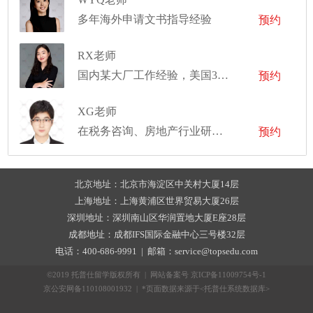
多年海外申请文书指导经验
预约
RX老师
国内某大厂工作经验，美国3段mpp/mpa实习经历，曾于联合国亚太总部实习
预约
XG老师
在税务咨询、房地产行业研究，TMT行业研究，新能源等领域有丰富的实习及工作经验
预约
北京地址：北京市海淀区中关村大厦14层
上海地址：上海黄浦区世界贸易大厦26层
深圳地址：深圳南山区华润置地大厦E座28层
成都地址：成都IFS国际金融中心三号楼32层
电话：400-686-9991 | 邮箱：service@topsedu.com
©2019 托普仕留学版权所有 | 网站备案号
京ICP备11009754号-1
京公安网备110108001932 | *页面数据来源于<托普仕系统数据库>