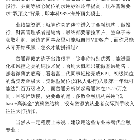
投行、券商等核心岗位的录用标准逐年提高，现在普遍要
求"双顶尖"背景，即本科985+海外顶尖硕士。
业绩靠资源：就算你真的侥幸进入了金融机构，做投
行、财富管理或者是销售，最终都要靠拉客户、签单子来
获取利润。身边的同事家里可能就自带VIP客户，而你只能
从零开始积累，怎么才能拼得过?
普通家庭的孩子出路很窄：除非你特别优秀，能进量
化和风控之类的纯技术岗，否则大概率只能做基层销售，
赚着微薄的底薪，看着富二代同事轻松完成KPI。初级岗位
的薪资差距极大，资源型岗位(如私人银行)入职第一年就可
能达到百万级收入，而普通分析岗起薪通常在15-25万之
间，且涨幅缓慢。更要命的是，多数金融机构采用"低
base+高奖金"的薪资结构，没有资源的从业者实际到手收入
往往大打折扣。
当然从一定程度上来说，建议用这些专业来替代金融
专业：