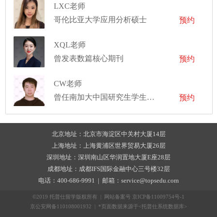
LXC老师
哥伦比亚大学应用分析硕士
预约
XQL老师
曾发表数篇核心期刊
预约
CW老师
曾任南加大中国研究生学生会职业发展部副部长，并任新泽西理工学院科研助理、教学助理
预约
北京地址：北京市海淀区中关村大厦14层
上海地址：上海黄浦区世界贸易大厦26层
深圳地址：深圳南山区华润置地大厦E座28层
成都地址：成都IFS国际金融中心三号楼32层
电话：400-686-9991 | 邮箱：service@topsedu.com
©2019 托普仕留学版权所有 | 网站备案号
京ICP备11009754号-1
京公安网备110108001932 | *页面数据来源于<托普仕系统数据库>