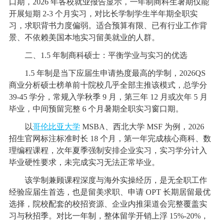
口期，2026 年各校就业报告显示，一年制商科生暑期仅能
开展短期 2-3 个月实习，对比长学制学生半年期全职实
习，求职背书力度偏弱。适合预算有限、已有行业工作背
景、不依赖美国本地实习留美就业的人群。
二、1.5 年制商科硕士：平衡学业与实习的优选
1.5 年制是当下应届生申请热度最高的学制，2026QS
商业分析硕士榜单前十院校几乎全部主推该模式，总学分
39-45 学分，常规入学秋季 9 月，第三年 12 月或次年 5 月
毕业，中间预留完整 6 个月暑期全职实习窗口期。
以
哥伦比亚大学
MSBA、西北大学 MSF 为例，2026
招生官网标注标准时长 18 个月，第一年完成核心商科、数
理编程课程，次年夏季强制安排企业实习，实习学分计入
毕业硬性要求，未完成实习无法正常毕业。
该学制兼顾课程深度与海外实操经历，是无全职工作
经验应届生首选，也是留美求职、申请 OPT 长期居留最优
选择，院校配套的校招资源、企业内推渠道会完整覆盖实
习与秋招季。对比一年制，整体留学开销上浮 15%-20%，