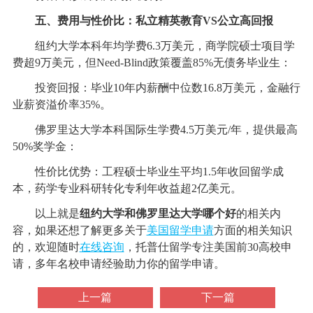
五、费用与性价比：私立精英教育VS公立高回报
纽约大学本科年均学费6.3万美元，商学院硕士项目学
费超9万美元，但Need-Blind政策覆盖85%无债务毕业生：
投资回报：毕业10年内薪酬中位数16.8万美元，金融行
业薪资溢价率35%。
佛罗里达大学本科国际生学费4.5万美元/年，提供最高
50%奖学金：
性价比优势：工程硕士毕业生平均1.5年收回留学成
本，药学专业科研转化专利年收益超2亿美元。
以上就是
纽约大学和佛罗里达大学哪个好
的相关内
容，如果还想了解更多关于
美国留学申请
方面的相关知识
的，欢迎随时
在线咨询
，托普仕留学专注美国前30高校申
请，多年名校申请经验助力你的留学申请。
上一篇
下一篇