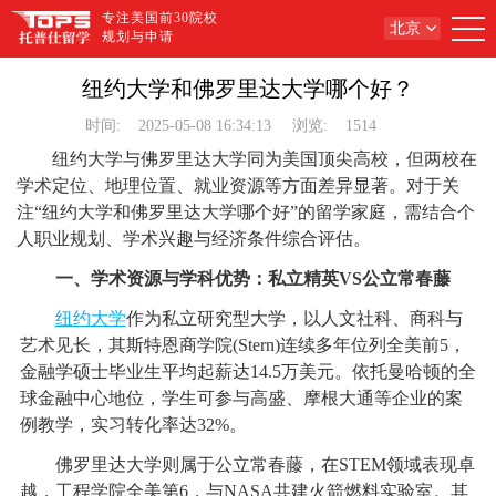
专注美国前30院校
北京
规划与申请
纽约大学和佛罗里达大学哪个好？
时间:
2025-05-08 16:34:13
浏览:
1514
纽约大学与佛罗里达大学同为美国顶尖高校，但两校在
学术定位、地理位置、就业资源等方面差异显著。对于关
注“​​纽约大学和佛罗里达大学哪个好​​”的留学家庭，需结合个
人职业规划、学术兴趣与经济条件综合评估。
一、学术资源与学科优势：私立精英VS公立常春藤
纽约大学
作为私立研究型大学，以人文社科、商科与
艺术见长，其斯特恩商学院(Stern)连续多年位列全美前5，
金融学硕士毕业生平均起薪达14.5万美元。依托曼哈顿的全
球金融中心地位，学生可参与高盛、摩根大通等企业的案
例教学，实习转化率达32%。
佛罗里达大学则属于公立常春藤，在STEM领域表现卓
越，工程学院全美第6，与NASA共建火箭燃料实验室。其