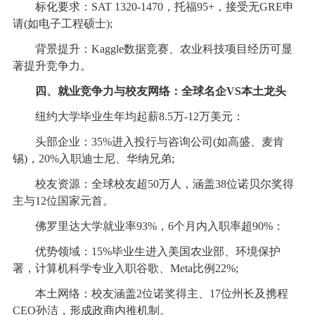
标化要求：SAT 1320-1470，托福95+，接受无GRE申
请(如电子工程硕士);
背景提升：Kaggle数据竞赛、农业科技项目经历可显
著提升竞争力。
四、就业竞争力与校友网络：全球名企VS本土龙头
纽约大学毕业生年均起薪8.5万-12万美元：
头部企业：35%进入投行与咨询公司(如高盛、麦肯
锡)，20%入职迪士尼、华纳兄弟;
校友资源：全球校友超50万人，涵盖38位诺贝尔奖得
主与12位国家元首。
佛罗里达大学就业率93%，6个月内入职率超90%：
优势领域：15%毕业生进入美国农业部、环境保护
署，计算机科学专业入职谷歌、Meta比例22%;
本土网络：校友涵盖2位诺奖得主、17位州长及携程
CEO孙洁，形成政商内推机制。