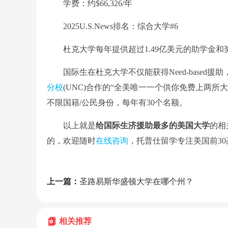
学费：约$66,326/年
2025U.S.News排名：综合大学#6
杜克大学每年提供超过1.49亿美元的助学金和
国际生在杜克大学不仅能获得Need-based援
分校
(UNC)合作的“全美唯一一个供你免费上两所大学”的奖学金项目
不限国籍/公民身份，每年有30个名额。
以上就是
给国际生济援助最多的美国大学
的相
的，欢迎随时
在线咨询
，托普仕留学专注美国前3
上一篇：
圣路易斯华盛顿大学在哪个州？
相关推荐