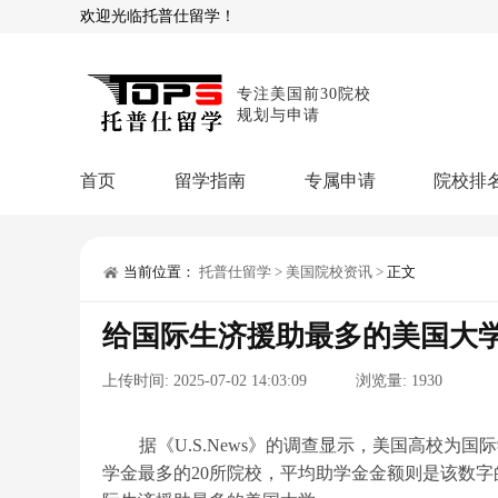
欢迎光临托普仕留学！
专注美国前30院校
规划与申请
首页
留学指南
专属申请
院校排
商科顾问
理工顾问
本科申请：
星启计
留学攻略
当前位置：
托普仕留学
>
美国院校资讯
>
正文
留学专题
USNews排名
硕士申请：
鹤鸣计
给国际生济援助最多的美国大
博士申请：
博士定
留学干货
上传时间:
2025-07-02 14:03:09
浏览量:
1930
混合申请：
菁英联
留学资讯
院校资讯
留
留学费用
留学专业
名
文书服务：
专属文
据《U.S.News》的调查显示，美国高校为国
学金最多的20所院校，平均助学金金额则是该数字的
留学工具：
GPA计