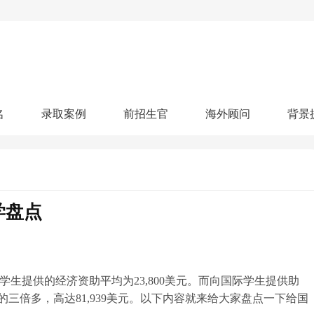
名
录取案例
前招生官
海外顾问
背景
人文社科
艺术顾问
医学健康
划
跃升计划
申请阶段：
奖学金计划
本科案例
本转案例
硕士案例
博士
核心项目
offer播报
科研项目
实习就业
综合素质培养
划
智晨计划
学盘点
名校榜单：
26年Offer榜
制方案
特色项目
申计划
学考试
夏校申请
留学申请
学科竞赛
国际义工
科考活动
校排名
论文发表
专利申请
商业实践
书定制
际学生提供的经济资助平均为23,800美元。而向国际学生提供助
三倍多，高达81,939美元。以下内容就来给大家盘点一下给国
算器
留学评估
智能诊断