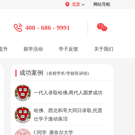
北京
网站导航
400 - 686 - 9991
提升
留学活动
学子反馈
关于我们
案例
学子心声：
品牌介绍：
感谢视频
关于我们
学子访谈
公司活动
媒体报道
成功案例
(名校学长/学姐告诉你)
服务口碑：
合作招聘：
服务好评
人才招聘
感谢锦旗
渠道合作
联系我们
一代人录取哈佛,两代人圆梦成功
哈佛、西北和哥大同日录取,托普
仕学子激动落泪
C同学 康奈尔大学