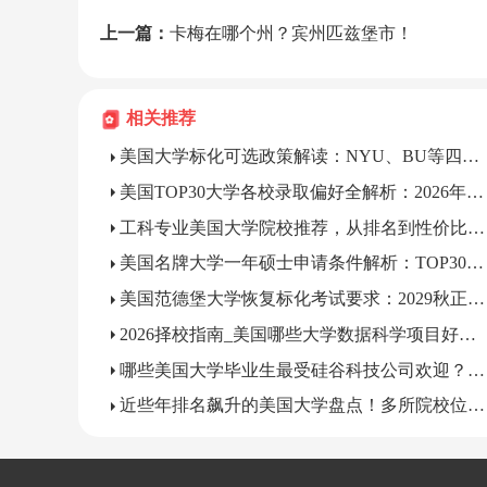
上一篇：
卡梅在哪个州？宾州匹兹堡市！
相关推荐
美国大学标化可选政策解读：NYU、BU等四校录取偏好全解析
美国TOP30大学各校录取偏好全解析：2026年美本申请必读
工科专业美国大学院校推荐，从排名到性价比，选校看这篇
美国名牌大学一年硕士申请条件解析：TOP30名校项目速览
美国范德堡大学恢复标化考试要求：2029秋正式执行
2026择校指南_美国哪些大学数据科学项目好申？
哪些美国大学毕业生最受硅谷科技公司欢迎？名校榜单盘点
近些年排名飙升的美国大学盘点！多所院校位次大幅上涨