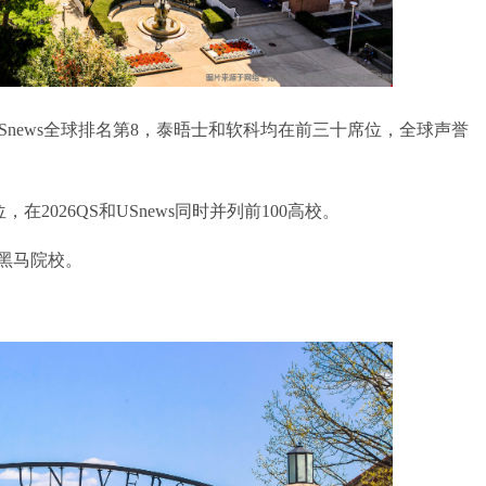
USnews全球排名第8，泰晤士和软科均在前三十席位，全球声誉
2026QS和USnews同时并列前100高校。
黑马院校。