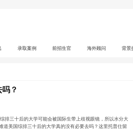
名
录取案例
前招生官
海外顾问
背景
人文社科
艺术顾问
医学健康
划
跃升计划
申请阶段：
奖学金计划
本科案例
本转案例
硕士案例
博士
核心项目
offer播报
科研项目
实习就业
综合素质培养
划
智晨计划
去吗？
名校榜单：
26年Offer榜
制方案
特色项目
申计划
学考试
夏校申请
留学申请
学科竞赛
国际义工
科考活动
校排名
论文发表
专利申请
商业实践
书定制
美国综排三十后的大学可能会被国际生带上歧视眼镜，所以水分大
难道美国综排三十后的大学真的没有必要去吗？这里托普仕留
算器
留学评估
智能诊断